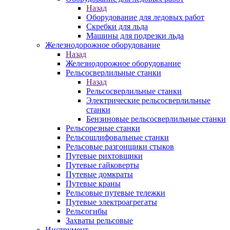
Назад
Оборудование для ледовых работ
Скребки для льда
Машины для подрезки льда
Железнодорожное оборудование
Назад
Железнодорожное оборудование
Рельсосверлильные станки
Назад
Рельсосверлильные станки
Электрические рельсосверлильные
станки
Бензиновые рельсосверлильные станки
Рельсорезные станки
Рельсошлифовальные станки
Рельсовые разгонщики стыков
Путевые рихтовщики
Путевые гайковерты
Путевые домкраты
Путевые краны
Рельсовые путевые тележки
Путевые электроагрегаты
Рельсогибы
Захваты рельсовые
Инструмент