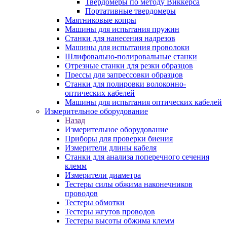
Твердомеры по методу Виккерса
Портативные твердомеры
Маятниковые копры
Машины для испытания пружин
Станки для нанесения надрезов
Машины для испытания проволоки
Шлифовально-полировальные станки
Отрезные станки для резки образцов
Прессы для запрессовки образцов
Станки для полировки волоконно-
оптических кабелей
Машины для испытания оптических кабелей
Измерительное оборудование
Назад
Измерительное оборудование
Приборы для проверки биения
Измерители длины кабеля
Станки для анализа поперечного сечения
клемм
Измерители диаметра
Тестеры силы обжима наконечников
проводов
Тестеры обмотки
Тестеры жгутов проводов
Тестеры высоты обжима клемм