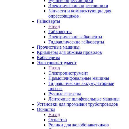
Ручные опрессовщики
Электрические опрессовщики
Запчасти и комплектующие для
опрессовщиков
Гайковерты
Назад
Гайковерты
Электрические гайковерты
Гидравлические гайковерты
Прочистные машины
Кримперы для обжима проводов
Кабелерезы
Электроинструмент
Назад
Электроинструмент
Прямошлифовальные машины
Гидравлические аккумуляторные
прессы
Ручные фрезеры
Ленточные шлифовальные машины
Установки для промывки трубопроводов
Оснастка
Назад
Оснастка
Ролики для желобонакатчиков