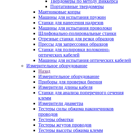
Твердомеры по методу Виккерса
Портативные твердомеры
Маятниковые копры
Машины для испытания пружин
Станки для нанесения надрезов
Машины для испытания проволоки
Шлифовально-полировальные станки
Отрезные станки для резки образцов
Прессы для запрессовки образцов
Станки для полировки волоконно-
оптических кабелей
Машины для испытания оптических кабелей
Измерительное оборудование
Назад
Измерительное оборудование
Приборы для проверки биения
Измерители длины кабеля
Станки для анализа поперечного сечения
клемм
Измерители диаметра
Тестеры силы обжима наконечников
проводов
Тестеры обмотки
Тестеры жгутов проводов
Тестеры высоты обжима клемм