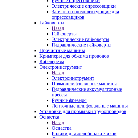
Ручные опрессовщики
Электрические опрессовщики
Запчасти и комплектующие для
опрессовщиков
Гайковерты
Назад
Гайковерты
Электрические гайковерты
Гидравлические гайковерты
Прочистные машины
Кримперы для обжима проводов
Кабелерезы
Электроинструмент
Назад
Электроинструмент
Прямошлифовальные машины
Гидравлические аккумуляторные
прессы
Ручные фрезеры
Ленточные шлифовальные машины
Установки для промывки трубопроводов
Оснастка
Назад
Оснастка
Ролики для желобонакатчиков