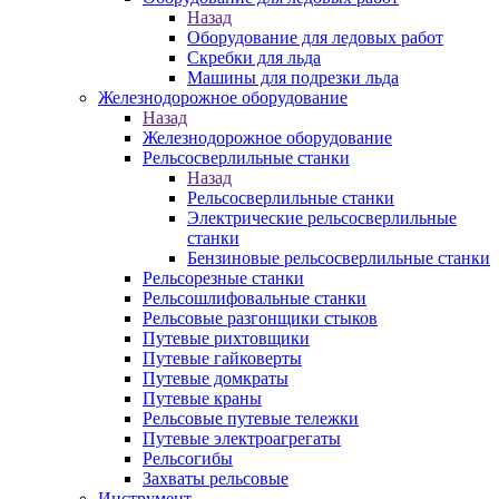
Назад
Оборудование для ледовых работ
Скребки для льда
Машины для подрезки льда
Железнодорожное оборудование
Назад
Железнодорожное оборудование
Рельсосверлильные станки
Назад
Рельсосверлильные станки
Электрические рельсосверлильные
станки
Бензиновые рельсосверлильные станки
Рельсорезные станки
Рельсошлифовальные станки
Рельсовые разгонщики стыков
Путевые рихтовщики
Путевые гайковерты
Путевые домкраты
Путевые краны
Рельсовые путевые тележки
Путевые электроагрегаты
Рельсогибы
Захваты рельсовые
Инструмент