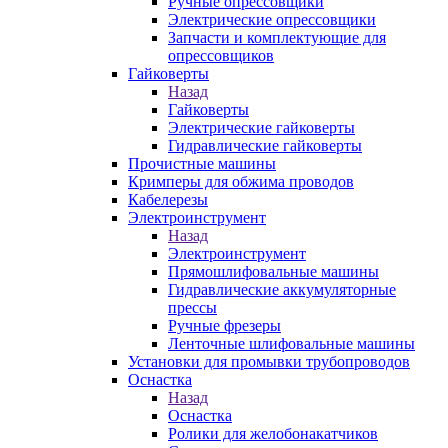
Ручные опрессовщики
Электрические опрессовщики
Запчасти и комплектующие для
опрессовщиков
Гайковерты
Назад
Гайковерты
Электрические гайковерты
Гидравлические гайковерты
Прочистные машины
Кримперы для обжима проводов
Кабелерезы
Электроинструмент
Назад
Электроинструмент
Прямошлифовальные машины
Гидравлические аккумуляторные
прессы
Ручные фрезеры
Ленточные шлифовальные машины
Установки для промывки трубопроводов
Оснастка
Назад
Оснастка
Ролики для желобонакатчиков