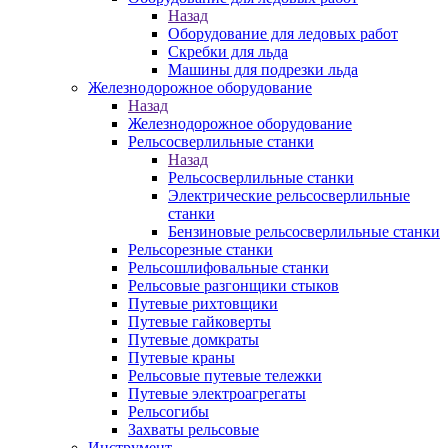
Назад
Оборудование для ледовых работ
Скребки для льда
Машины для подрезки льда
Железнодорожное оборудование
Назад
Железнодорожное оборудование
Рельсосверлильные станки
Назад
Рельсосверлильные станки
Электрические рельсосверлильные
станки
Бензиновые рельсосверлильные станки
Рельсорезные станки
Рельсошлифовальные станки
Рельсовые разгонщики стыков
Путевые рихтовщики
Путевые гайковерты
Путевые домкраты
Путевые краны
Рельсовые путевые тележки
Путевые электроагрегаты
Рельсогибы
Захваты рельсовые
Инструмент