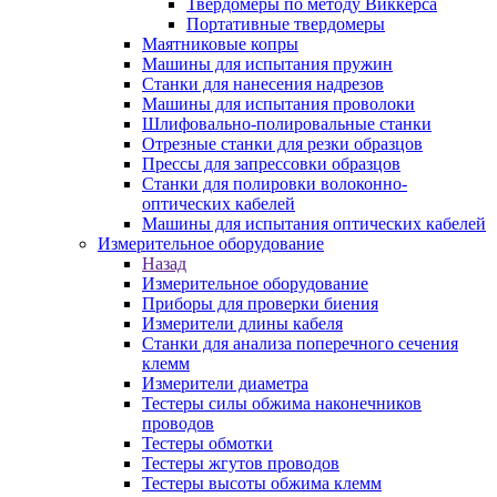
Твердомеры по методу Виккерса
Портативные твердомеры
Маятниковые копры
Машины для испытания пружин
Станки для нанесения надрезов
Машины для испытания проволоки
Шлифовально-полировальные станки
Отрезные станки для резки образцов
Прессы для запрессовки образцов
Станки для полировки волоконно-
оптических кабелей
Машины для испытания оптических кабелей
Измерительное оборудование
Назад
Измерительное оборудование
Приборы для проверки биения
Измерители длины кабеля
Станки для анализа поперечного сечения
клемм
Измерители диаметра
Тестеры силы обжима наконечников
проводов
Тестеры обмотки
Тестеры жгутов проводов
Тестеры высоты обжима клемм