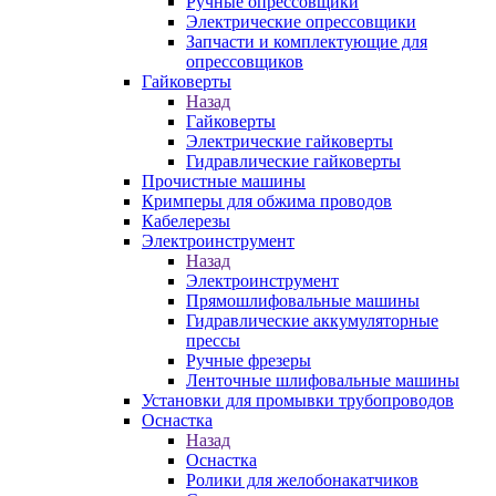
Ручные опрессовщики
Электрические опрессовщики
Запчасти и комплектующие для
опрессовщиков
Гайковерты
Назад
Гайковерты
Электрические гайковерты
Гидравлические гайковерты
Прочистные машины
Кримперы для обжима проводов
Кабелерезы
Электроинструмент
Назад
Электроинструмент
Прямошлифовальные машины
Гидравлические аккумуляторные
прессы
Ручные фрезеры
Ленточные шлифовальные машины
Установки для промывки трубопроводов
Оснастка
Назад
Оснастка
Ролики для желобонакатчиков