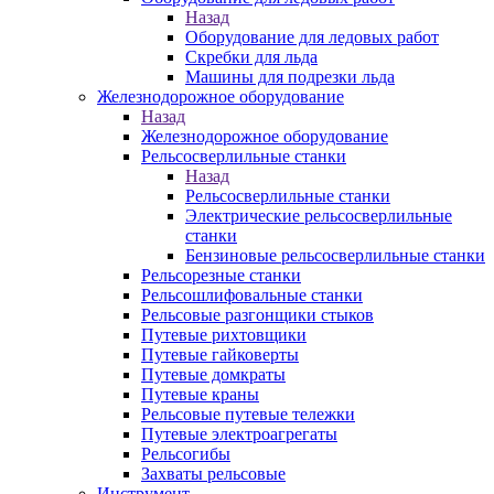
Назад
Оборудование для ледовых работ
Скребки для льда
Машины для подрезки льда
Железнодорожное оборудование
Назад
Железнодорожное оборудование
Рельсосверлильные станки
Назад
Рельсосверлильные станки
Электрические рельсосверлильные
станки
Бензиновые рельсосверлильные станки
Рельсорезные станки
Рельсошлифовальные станки
Рельсовые разгонщики стыков
Путевые рихтовщики
Путевые гайковерты
Путевые домкраты
Путевые краны
Рельсовые путевые тележки
Путевые электроагрегаты
Рельсогибы
Захваты рельсовые
Инструмент