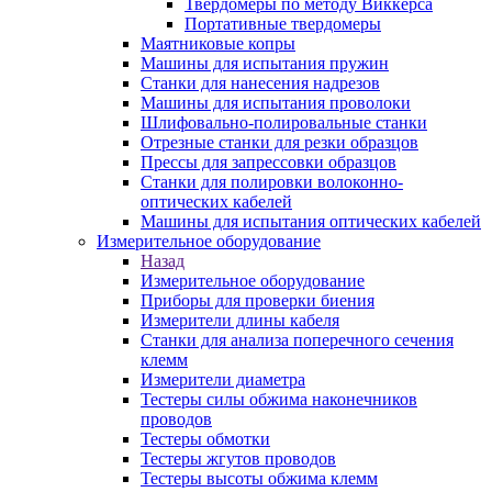
Твердомеры по методу Виккерса
Портативные твердомеры
Маятниковые копры
Машины для испытания пружин
Станки для нанесения надрезов
Машины для испытания проволоки
Шлифовально-полировальные станки
Отрезные станки для резки образцов
Прессы для запрессовки образцов
Станки для полировки волоконно-
оптических кабелей
Машины для испытания оптических кабелей
Измерительное оборудование
Назад
Измерительное оборудование
Приборы для проверки биения
Измерители длины кабеля
Станки для анализа поперечного сечения
клемм
Измерители диаметра
Тестеры силы обжима наконечников
проводов
Тестеры обмотки
Тестеры жгутов проводов
Тестеры высоты обжима клемм