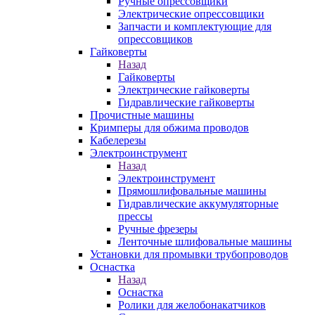
Ручные опрессовщики
Электрические опрессовщики
Запчасти и комплектующие для
опрессовщиков
Гайковерты
Назад
Гайковерты
Электрические гайковерты
Гидравлические гайковерты
Прочистные машины
Кримперы для обжима проводов
Кабелерезы
Электроинструмент
Назад
Электроинструмент
Прямошлифовальные машины
Гидравлические аккумуляторные
прессы
Ручные фрезеры
Ленточные шлифовальные машины
Установки для промывки трубопроводов
Оснастка
Назад
Оснастка
Ролики для желобонакатчиков