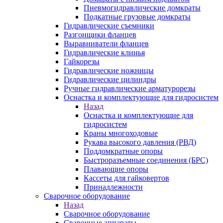
Пневмогидравлические домкраты
Подкатные грузовые домкраты
Гидравлические съемники
Разгонщики фланцев
Выравниватели фланцев
Гидравлические клинья
Гайкорезы
Гидравлические ножницы
Гидравлические цилиндры
Ручные гидравлические арматурорезы
Оснастка и комплектующие для гидросистем
Назад
Оснастка и комплектующие для
гидросистем
Краны многоходовые
Рукава высокого давления (РВД)
Поддомкратные опоры
Быстроразъемные соединения (БРС)
Плавающие опоры
Кассеты для гайковертов
Принадлежности
Сварочное оборудование
Назад
Сварочное оборудование
Сварочные аппараты