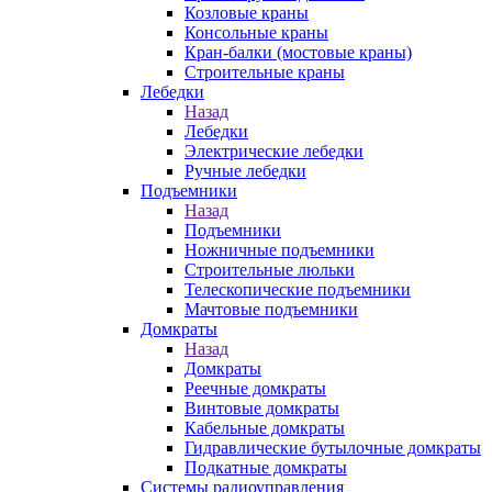
Козловые краны
Консольные краны
Кран-балки (мостовые краны)
Строительные краны
Лебедки
Назад
Лебедки
Электрические лебедки
Ручные лебедки
Подъемники
Назад
Подъемники
Ножничные подъемники
Строительные люльки
Телескопические подъемники
Мачтовые подъемники
Домкраты
Назад
Домкраты
Реечные домкраты
Винтовые домкраты
Кабельные домкраты
Гидравлические бутылочные домкраты
Подкатные домкраты
Системы радиоуправления