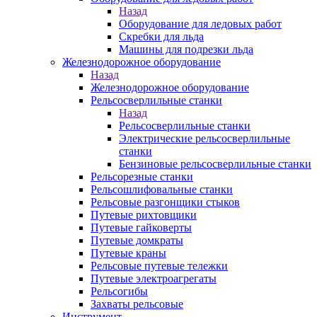
Назад
Оборудование для ледовых работ
Скребки для льда
Машины для подрезки льда
Железнодорожное оборудование
Назад
Железнодорожное оборудование
Рельсосверлильные станки
Назад
Рельсосверлильные станки
Электрические рельсосверлильные
станки
Бензиновые рельсосверлильные станки
Рельсорезные станки
Рельсошлифовальные станки
Рельсовые разгонщики стыков
Путевые рихтовщики
Путевые гайковерты
Путевые домкраты
Путевые краны
Рельсовые путевые тележки
Путевые электроагрегаты
Рельсогибы
Захваты рельсовые
Инструмент