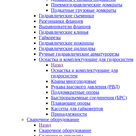
Пневмогидравлические домкраты
Подкатные грузовые домкраты
Гидравлические съемники
Разгонщики фланцев
Выравниватели фланцев
Гидравлические клинья
Гайкорезы
Гидравлические ножницы
Гидравлические цилиндры
Ручные гидравлические арматурорезы
Оснастка и комплектующие для гидросистем
Назад
Оснастка и комплектующие для
гидросистем
Краны многоходовые
Рукава высокого давления (РВД)
Поддомкратные опоры
Быстроразъемные соединения (БРС)
Плавающие опоры
Кассеты для гайковертов
Принадлежности
Сварочное оборудование
Назад
Сварочное оборудование
Сварочные аппараты