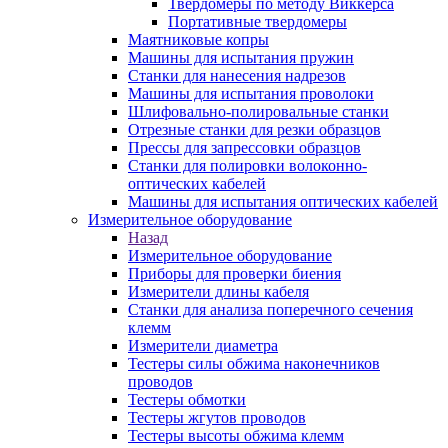
Твердомеры по методу Виккерса
Портативные твердомеры
Маятниковые копры
Машины для испытания пружин
Станки для нанесения надрезов
Машины для испытания проволоки
Шлифовально-полировальные станки
Отрезные станки для резки образцов
Прессы для запрессовки образцов
Станки для полировки волоконно-
оптических кабелей
Машины для испытания оптических кабелей
Измерительное оборудование
Назад
Измерительное оборудование
Приборы для проверки биения
Измерители длины кабеля
Станки для анализа поперечного сечения
клемм
Измерители диаметра
Тестеры силы обжима наконечников
проводов
Тестеры обмотки
Тестеры жгутов проводов
Тестеры высоты обжима клемм