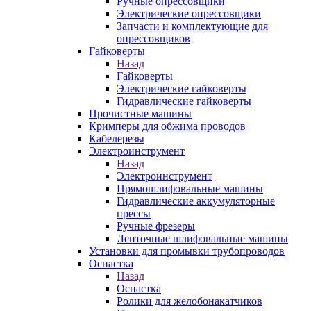
Ручные опрессовщики
Электрические опрессовщики
Запчасти и комплектующие для
опрессовщиков
Гайковерты
Назад
Гайковерты
Электрические гайковерты
Гидравлические гайковерты
Прочистные машины
Кримперы для обжима проводов
Кабелерезы
Электроинструмент
Назад
Электроинструмент
Прямошлифовальные машины
Гидравлические аккумуляторные
прессы
Ручные фрезеры
Ленточные шлифовальные машины
Установки для промывки трубопроводов
Оснастка
Назад
Оснастка
Ролики для желобонакатчиков