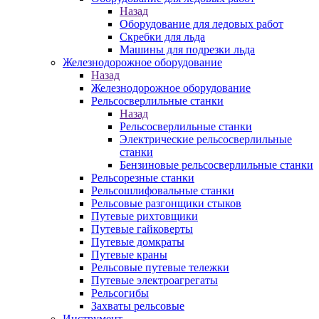
Назад
Оборудование для ледовых работ
Скребки для льда
Машины для подрезки льда
Железнодорожное оборудование
Назад
Железнодорожное оборудование
Рельсосверлильные станки
Назад
Рельсосверлильные станки
Электрические рельсосверлильные
станки
Бензиновые рельсосверлильные станки
Рельсорезные станки
Рельсошлифовальные станки
Рельсовые разгонщики стыков
Путевые рихтовщики
Путевые гайковерты
Путевые домкраты
Путевые краны
Рельсовые путевые тележки
Путевые электроагрегаты
Рельсогибы
Захваты рельсовые
Инструмент