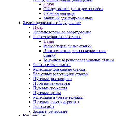
Назад
Оборудование для ледовых работ
Скребки для льда
Машины для подрезки льда
Железнодорожное оборудование
Назад
Железнодорожное оборудование
Рельсосверлильные станки
Назад
Рельсосверлильные станки
Электрические рельсосверлильные
станки
Бензиновые рельсосверлильные станки
Рельсорезные станки
Рельсошлифовальные станки
Рельсовые разгонщики стыков
Путевые рихтовщики
Путевые гайковерты
Путевые домкраты
Путевые краны
Рельсовые путевые тележки
Путевые электроагрегаты
Рельсогибы
Захваты рельсовые
Инструмент