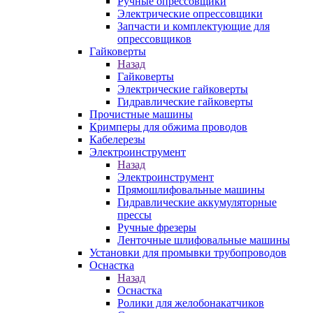
Ручные опрессовщики
Электрические опрессовщики
Запчасти и комплектующие для
опрессовщиков
Гайковерты
Назад
Гайковерты
Электрические гайковерты
Гидравлические гайковерты
Прочистные машины
Кримперы для обжима проводов
Кабелерезы
Электроинструмент
Назад
Электроинструмент
Прямошлифовальные машины
Гидравлические аккумуляторные
прессы
Ручные фрезеры
Ленточные шлифовальные машины
Установки для промывки трубопроводов
Оснастка
Назад
Оснастка
Ролики для желобонакатчиков