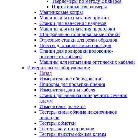
Твердомеры по методу Виккерса
Портативные твердомеры
Маятниковые копры
Машины для испытания пружин
Станки для нанесения надрезов
Машины для испытания проволоки
Шлифовально-полировальные станки
Отрезные станки для резки образцов
Прессы для запрессовки образцов
Станки для полировки волоконно-
оптических кабелей
Машины для испытания оптических кабелей
Измерительное оборудование
Назад
Измерительное оборудование
Приборы для проверки биения
Измерители длины кабеля
Станки для анализа поперечного сечения
клемм
Измерители диаметра
Тестеры силы обжима наконечников
проводов
Тестеры обмотки
Тестеры жгутов проводов
Тестеры высоты обжима клемм