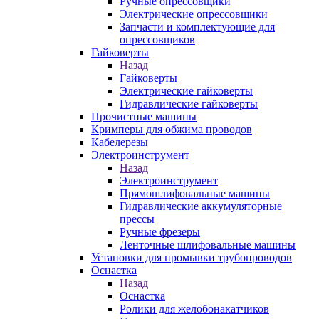
Ручные опрессовщики
Электрические опрессовщики
Запчасти и комплектующие для
опрессовщиков
Гайковерты
Назад
Гайковерты
Электрические гайковерты
Гидравлические гайковерты
Прочистные машины
Кримперы для обжима проводов
Кабелерезы
Электроинструмент
Назад
Электроинструмент
Прямошлифовальные машины
Гидравлические аккумуляторные
прессы
Ручные фрезеры
Ленточные шлифовальные машины
Установки для промывки трубопроводов
Оснастка
Назад
Оснастка
Ролики для желобонакатчиков