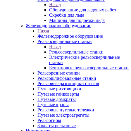
Назад
Оборудование для ледовых работ
Скребки для льда
Машины для подрезки льда
Железнодорожное оборудование
Назад
Железнодорожное оборудование
Рельсосверлильные станки
Назад
Рельсосверлильные станки
Электрические рельсосверлильные
станки
Бензиновые рельсосверлильные станки
Рельсорезные станки
Рельсошлифовальные станки
Рельсовые разгонщики стыков
Путевые рихтовщики
Путевые гайковерты
Путевые домкраты
Путевые краны
Рельсовые путевые тележки
Путевые электроагрегаты
Рельсогибы
Захваты рельсовые
Инструмент