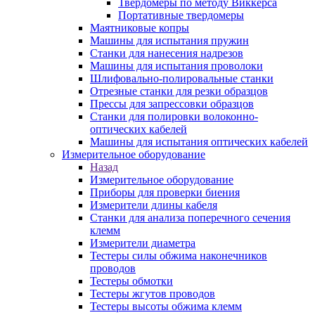
Твердомеры по методу Виккерса
Портативные твердомеры
Маятниковые копры
Машины для испытания пружин
Станки для нанесения надрезов
Машины для испытания проволоки
Шлифовально-полировальные станки
Отрезные станки для резки образцов
Прессы для запрессовки образцов
Станки для полировки волоконно-
оптических кабелей
Машины для испытания оптических кабелей
Измерительное оборудование
Назад
Измерительное оборудование
Приборы для проверки биения
Измерители длины кабеля
Станки для анализа поперечного сечения
клемм
Измерители диаметра
Тестеры силы обжима наконечников
проводов
Тестеры обмотки
Тестеры жгутов проводов
Тестеры высоты обжима клемм