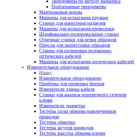
Твердомеры по методу Виккерса
Портативные твердомеры
Маятниковые копры
Машины для испытания пружин
Станки для нанесения надрезов
Машины для испытания проволоки
Шлифовально-полировальные станки
Отрезные станки для резки образцов
Прессы для запрессовки образцов
Станки для полировки волоконно-
оптических кабелей
Машины для испытания оптических кабелей
Измерительное оборудование
Назад
Измерительное оборудование
Приборы для проверки биения
Измерители длины кабеля
Станки для анализа поперечного сечения
клемм
Измерители диаметра
Тестеры силы обжима наконечников
проводов
Тестеры обмотки
Тестеры жгутов проводов
Тестеры высоты обжима клемм