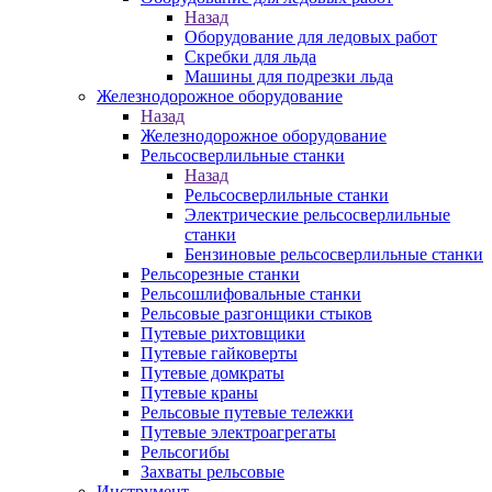
Назад
Оборудование для ледовых работ
Скребки для льда
Машины для подрезки льда
Железнодорожное оборудование
Назад
Железнодорожное оборудование
Рельсосверлильные станки
Назад
Рельсосверлильные станки
Электрические рельсосверлильные
станки
Бензиновые рельсосверлильные станки
Рельсорезные станки
Рельсошлифовальные станки
Рельсовые разгонщики стыков
Путевые рихтовщики
Путевые гайковерты
Путевые домкраты
Путевые краны
Рельсовые путевые тележки
Путевые электроагрегаты
Рельсогибы
Захваты рельсовые
Инструмент