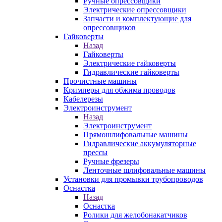
Ручные опрессовщики
Электрические опрессовщики
Запчасти и комплектующие для
опрессовщиков
Гайковерты
Назад
Гайковерты
Электрические гайковерты
Гидравлические гайковерты
Прочистные машины
Кримперы для обжима проводов
Кабелерезы
Электроинструмент
Назад
Электроинструмент
Прямошлифовальные машины
Гидравлические аккумуляторные
прессы
Ручные фрезеры
Ленточные шлифовальные машины
Установки для промывки трубопроводов
Оснастка
Назад
Оснастка
Ролики для желобонакатчиков