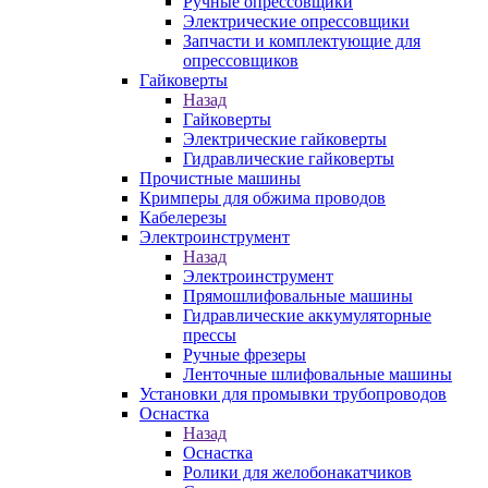
Ручные опрессовщики
Электрические опрессовщики
Запчасти и комплектующие для
опрессовщиков
Гайковерты
Назад
Гайковерты
Электрические гайковерты
Гидравлические гайковерты
Прочистные машины
Кримперы для обжима проводов
Кабелерезы
Электроинструмент
Назад
Электроинструмент
Прямошлифовальные машины
Гидравлические аккумуляторные
прессы
Ручные фрезеры
Ленточные шлифовальные машины
Установки для промывки трубопроводов
Оснастка
Назад
Оснастка
Ролики для желобонакатчиков