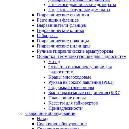
Пневмогидравлические домкраты
Подкатные грузовые домкраты
Гидравлические съемники
Разгонщики фланцев
Выравниватели фланцев
Гидравлические клинья
Гайкорезы
Гидравлические ножницы
Гидравлические цилиндры
Ручные гидравлические арматурорезы
Оснастка и комплектующие для гидросистем
Назад
Оснастка и комплектующие для
гидросистем
Краны многоходовые
Рукава высокого давления (РВД)
Поддомкратные опоры
Быстроразъемные соединения (БРС)
Плавающие опоры
Кассеты для гайковертов
Принадлежности
Сварочное оборудование
Назад
Сварочное оборудование
Сварочные аппараты