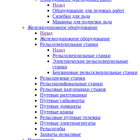
Назад
Оборудование для ледовых работ
Скребки для льда
Машины для подрезки льда
Железнодорожное оборудование
Назад
Железнодорожное оборудование
Рельсосверлильные станки
Назад
Рельсосверлильные станки
Электрические рельсосверлильные
станки
Бензиновые рельсосверлильные станки
Рельсорезные станки
Рельсошлифовальные станки
Рельсовые разгонщики стыков
Путевые рихтовщики
Путевые гайковерты
Путевые домкраты
Путевые краны
Рельсовые путевые тележки
Путевые электроагрегаты
Рельсогибы
Захваты рельсовые
Инструмент