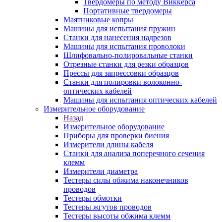
Твердомеры по методу Виккерса
Портативные твердомеры
Маятниковые копры
Машины для испытания пружин
Станки для нанесения надрезов
Машины для испытания проволоки
Шлифовально-полировальные станки
Отрезные станки для резки образцов
Прессы для запрессовки образцов
Станки для полировки волоконно-
оптических кабелей
Машины для испытания оптических кабелей
Измерительное оборудование
Назад
Измерительное оборудование
Приборы для проверки биения
Измерители длины кабеля
Станки для анализа поперечного сечения
клемм
Измерители диаметра
Тестеры силы обжима наконечников
проводов
Тестеры обмотки
Тестеры жгутов проводов
Тестеры высоты обжима клемм