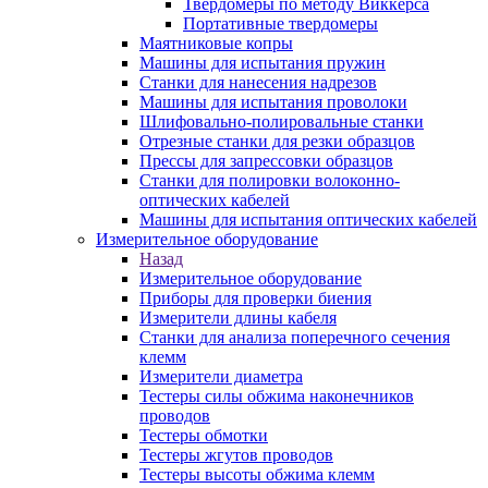
Твердомеры по методу Виккерса
Портативные твердомеры
Маятниковые копры
Машины для испытания пружин
Станки для нанесения надрезов
Машины для испытания проволоки
Шлифовально-полировальные станки
Отрезные станки для резки образцов
Прессы для запрессовки образцов
Станки для полировки волоконно-
оптических кабелей
Машины для испытания оптических кабелей
Измерительное оборудование
Назад
Измерительное оборудование
Приборы для проверки биения
Измерители длины кабеля
Станки для анализа поперечного сечения
клемм
Измерители диаметра
Тестеры силы обжима наконечников
проводов
Тестеры обмотки
Тестеры жгутов проводов
Тестеры высоты обжима клемм