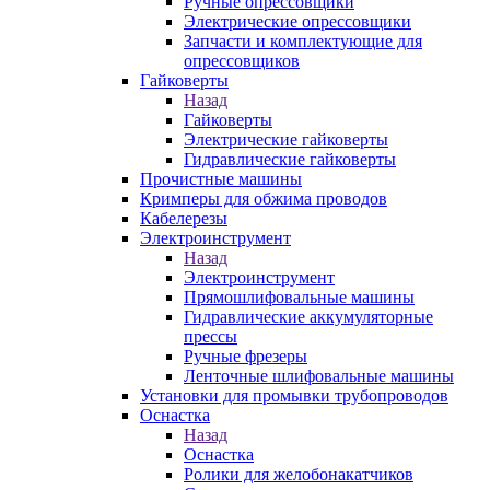
Ручные опрессовщики
Электрические опрессовщики
Запчасти и комплектующие для
опрессовщиков
Гайковерты
Назад
Гайковерты
Электрические гайковерты
Гидравлические гайковерты
Прочистные машины
Кримперы для обжима проводов
Кабелерезы
Электроинструмент
Назад
Электроинструмент
Прямошлифовальные машины
Гидравлические аккумуляторные
прессы
Ручные фрезеры
Ленточные шлифовальные машины
Установки для промывки трубопроводов
Оснастка
Назад
Оснастка
Ролики для желобонакатчиков