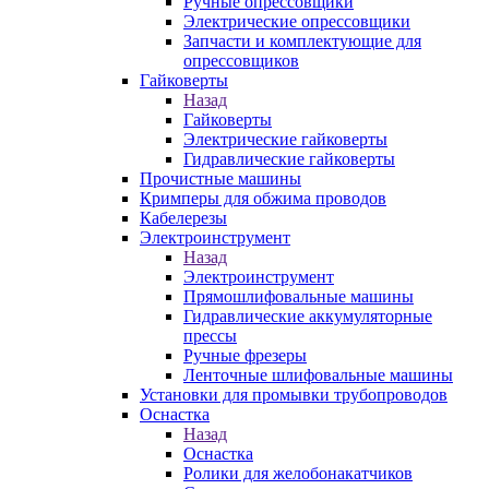
Ручные опрессовщики
Электрические опрессовщики
Запчасти и комплектующие для
опрессовщиков
Гайковерты
Назад
Гайковерты
Электрические гайковерты
Гидравлические гайковерты
Прочистные машины
Кримперы для обжима проводов
Кабелерезы
Электроинструмент
Назад
Электроинструмент
Прямошлифовальные машины
Гидравлические аккумуляторные
прессы
Ручные фрезеры
Ленточные шлифовальные машины
Установки для промывки трубопроводов
Оснастка
Назад
Оснастка
Ролики для желобонакатчиков