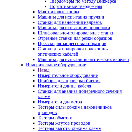
Твердомеры по методу Виккерса
Портативные твердомеры
Маятниковые копры
Машины для испытания пружин
Станки для нанесения надрезов
Машины для испытания проволоки
Шлифовально-полировальные станки
Отрезные станки для резки образцов
Прессы для запрессовки образцов
Станки для полировки волоконно-
оптических кабелей
Машины для испытания оптических кабелей
Измерительное оборудование
Назад
Измерительное оборудование
Приборы для проверки биения
Измерители длины кабеля
Станки для анализа поперечного сечения
клемм
Измерители диаметра
Тестеры силы обжима наконечников
проводов
Тестеры обмотки
Тестеры жгутов проводов
Тестеры высоты обжима клемм