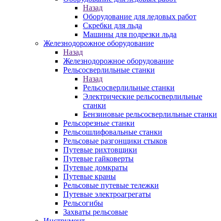
Назад
Оборудование для ледовых работ
Скребки для льда
Машины для подрезки льда
Железнодорожное оборудование
Назад
Железнодорожное оборудование
Рельсосверлильные станки
Назад
Рельсосверлильные станки
Электрические рельсосверлильные
станки
Бензиновые рельсосверлильные станки
Рельсорезные станки
Рельсошлифовальные станки
Рельсовые разгонщики стыков
Путевые рихтовщики
Путевые гайковерты
Путевые домкраты
Путевые краны
Рельсовые путевые тележки
Путевые электроагрегаты
Рельсогибы
Захваты рельсовые
Инструмент