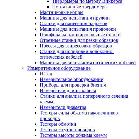
Твердомеры по методу Виккерса
Портативные твердомеры
Маятниковые копры
Машины для испытания пружин
Станки для нанесения надрезов
Машины для испытания проволоки
Шлифовально-полировальные станки
Отрезные станки для резки образцов
Прессы для запрессовки образцов
Станки для полировки волоконно-
оптических кабелей
Машины для испытания оптических кабелей
Измерительное оборудование
Назад
Измерительное оборудование
Приборы для проверки биения
Измерители длины кабеля
Станки для анализа поперечного сечения
клемм
Измерители диаметра
Тестеры силы обжима наконечников
проводов
Тестеры обмотки
Тестеры жгутов проводов
Тестеры высоты обжима клемм