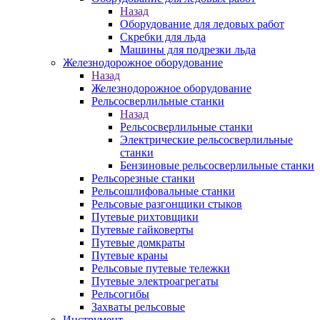
Назад
Оборудование для ледовых работ
Скребки для льда
Машины для подрезки льда
Железнодорожное оборудование
Назад
Железнодорожное оборудование
Рельсосверлильные станки
Назад
Рельсосверлильные станки
Электрические рельсосверлильные
станки
Бензиновые рельсосверлильные станки
Рельсорезные станки
Рельсошлифовальные станки
Рельсовые разгонщики стыков
Путевые рихтовщики
Путевые гайковерты
Путевые домкраты
Путевые краны
Рельсовые путевые тележки
Путевые электроагрегаты
Рельсогибы
Захваты рельсовые
Инструмент