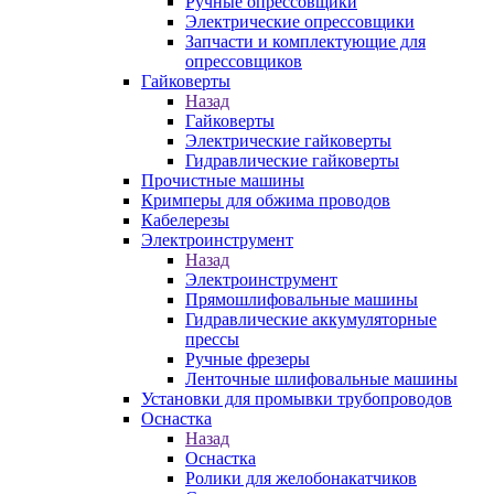
Ручные опрессовщики
Электрические опрессовщики
Запчасти и комплектующие для
опрессовщиков
Гайковерты
Назад
Гайковерты
Электрические гайковерты
Гидравлические гайковерты
Прочистные машины
Кримперы для обжима проводов
Кабелерезы
Электроинструмент
Назад
Электроинструмент
Прямошлифовальные машины
Гидравлические аккумуляторные
прессы
Ручные фрезеры
Ленточные шлифовальные машины
Установки для промывки трубопроводов
Оснастка
Назад
Оснастка
Ролики для желобонакатчиков