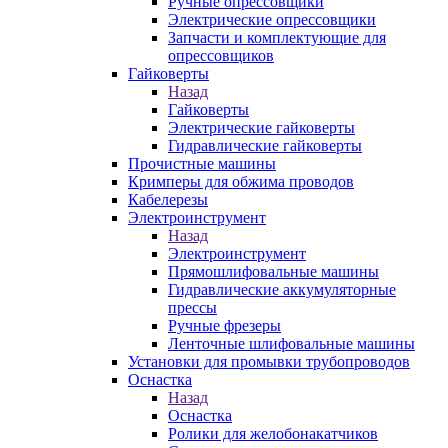
Ручные опрессовщики
Электрические опрессовщики
Запчасти и комплектующие для
опрессовщиков
Гайковерты
Назад
Гайковерты
Электрические гайковерты
Гидравлические гайковерты
Прочистные машины
Кримперы для обжима проводов
Кабелерезы
Электроинструмент
Назад
Электроинструмент
Прямошлифовальные машины
Гидравлические аккумуляторные
прессы
Ручные фрезеры
Ленточные шлифовальные машины
Установки для промывки трубопроводов
Оснастка
Назад
Оснастка
Ролики для желобонакатчиков