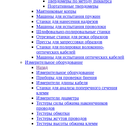
Твердомеры по методу Виккерса
Портативные твердомеры
Маятниковые копры
Машины для испытания пружин
Станки для нанесения надрезов
Машины для испытания проволоки
Шлифовально-полировальные станки
Отрезные станки для резки образцов
Прессы для запрессовки образцов
Станки для полировки волоконно-
оптических кабелей
Машины для испытания оптических кабелей
Измерительное оборудование
Назад
Измерительное оборудование
Приборы для проверки биения
Измерители длины кабеля
Станки для анализа поперечного сечения
клемм
Измерители диаметра
Тестеры силы обжима наконечников
проводов
Тестеры обмотки
Тестеры жгутов проводов
Тестеры высоты обжима клемм