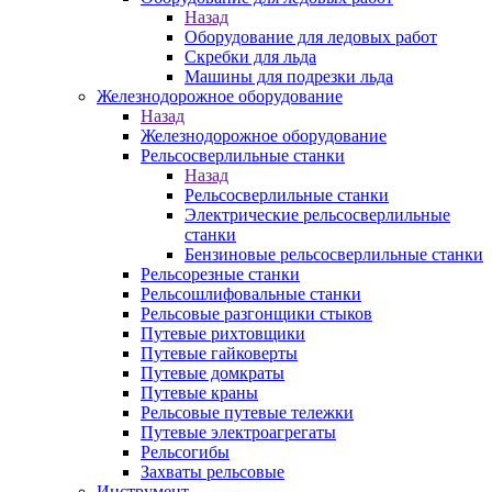
Назад
Оборудование для ледовых работ
Скребки для льда
Машины для подрезки льда
Железнодорожное оборудование
Назад
Железнодорожное оборудование
Рельсосверлильные станки
Назад
Рельсосверлильные станки
Электрические рельсосверлильные
станки
Бензиновые рельсосверлильные станки
Рельсорезные станки
Рельсошлифовальные станки
Рельсовые разгонщики стыков
Путевые рихтовщики
Путевые гайковерты
Путевые домкраты
Путевые краны
Рельсовые путевые тележки
Путевые электроагрегаты
Рельсогибы
Захваты рельсовые
Инструмент