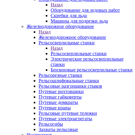
Назад
Оборудование для ледовых работ
Скребки для льда
Машины для подрезки льда
Железнодорожное оборудование
Назад
Железнодорожное оборудование
Рельсосверлильные станки
Назад
Рельсосверлильные станки
Электрические рельсосверлильные
станки
Бензиновые рельсосверлильные станки
Рельсорезные станки
Рельсошлифовальные станки
Рельсовые разгонщики стыков
Путевые рихтовщики
Путевые гайковерты
Путевые домкраты
Путевые краны
Рельсовые путевые тележки
Путевые электроагрегаты
Рельсогибы
Захваты рельсовые
Инструмент