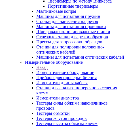
Твердомеры по методу Виккерса
Портативные твердомеры
Маятниковые копры
Машины для испытания пружин
Станки для нанесения надрезов
Машины для испытания проволоки
Шлифовально-полировальные станки
Отрезные станки для резки образцов
Прессы для запрессовки образцов
Станки для полировки волоконно-
оптических кабелей
Машины для испытания оптических кабелей
Измерительное оборудование
Назад
Измерительное оборудование
Приборы для проверки биения
Измерители длины кабеля
Станки для анализа поперечного сечения
клемм
Измерители диаметра
Тестеры силы обжима наконечников
проводов
Тестеры обмотки
Тестеры жгутов проводов
Тестеры высоты обжима клемм