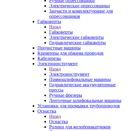
Ручные опрессовщики
Электрические опрессовщики
Запчасти и комплектующие для
опрессовщиков
Гайковерты
Назад
Гайковерты
Электрические гайковерты
Гидравлические гайковерты
Прочистные машины
Кримперы для обжима проводов
Кабелерезы
Электроинструмент
Назад
Электроинструмент
Прямошлифовальные машины
Гидравлические аккумуляторные
прессы
Ручные фрезеры
Ленточные шлифовальные машины
Установки для промывки трубопроводов
Оснастка
Назад
Оснастка
Ролики для желобонакатчиков