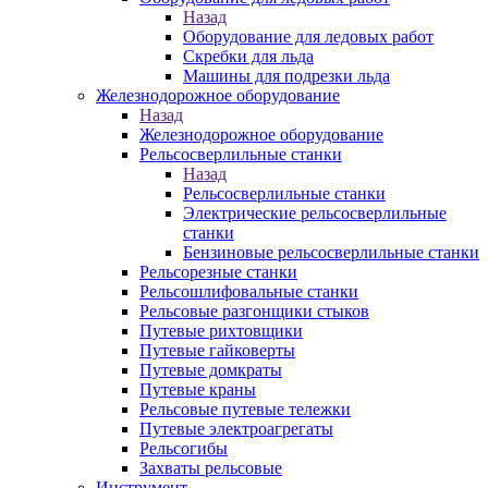
Назад
Оборудование для ледовых работ
Скребки для льда
Машины для подрезки льда
Железнодорожное оборудование
Назад
Железнодорожное оборудование
Рельсосверлильные станки
Назад
Рельсосверлильные станки
Электрические рельсосверлильные
станки
Бензиновые рельсосверлильные станки
Рельсорезные станки
Рельсошлифовальные станки
Рельсовые разгонщики стыков
Путевые рихтовщики
Путевые гайковерты
Путевые домкраты
Путевые краны
Рельсовые путевые тележки
Путевые электроагрегаты
Рельсогибы
Захваты рельсовые
Инструмент