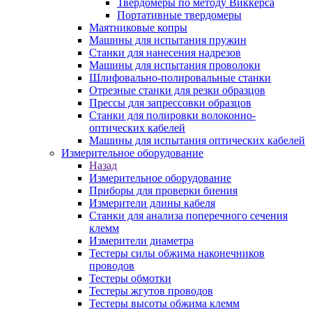
Твердомеры по методу Виккерса
Портативные твердомеры
Маятниковые копры
Машины для испытания пружин
Станки для нанесения надрезов
Машины для испытания проволоки
Шлифовально-полировальные станки
Отрезные станки для резки образцов
Прессы для запрессовки образцов
Станки для полировки волоконно-
оптических кабелей
Машины для испытания оптических кабелей
Измерительное оборудование
Назад
Измерительное оборудование
Приборы для проверки биения
Измерители длины кабеля
Станки для анализа поперечного сечения
клемм
Измерители диаметра
Тестеры силы обжима наконечников
проводов
Тестеры обмотки
Тестеры жгутов проводов
Тестеры высоты обжима клемм