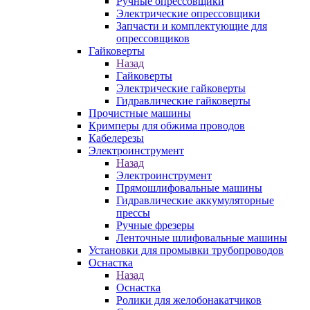
Ручные опрессовщики
Электрические опрессовщики
Запчасти и комплектующие для
опрессовщиков
Гайковерты
Назад
Гайковерты
Электрические гайковерты
Гидравлические гайковерты
Прочистные машины
Кримперы для обжима проводов
Кабелерезы
Электроинструмент
Назад
Электроинструмент
Прямошлифовальные машины
Гидравлические аккумуляторные
прессы
Ручные фрезеры
Ленточные шлифовальные машины
Установки для промывки трубопроводов
Оснастка
Назад
Оснастка
Ролики для желобонакатчиков