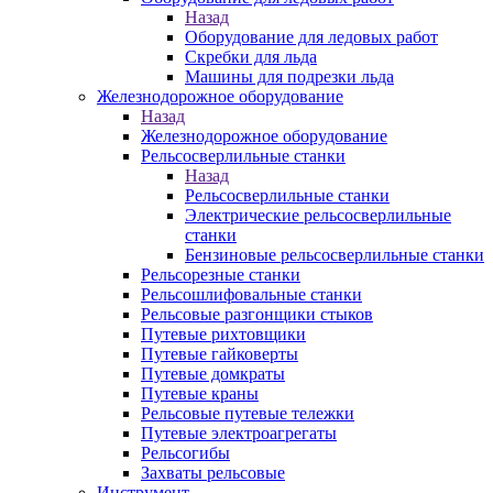
Назад
Оборудование для ледовых работ
Скребки для льда
Машины для подрезки льда
Железнодорожное оборудование
Назад
Железнодорожное оборудование
Рельсосверлильные станки
Назад
Рельсосверлильные станки
Электрические рельсосверлильные
станки
Бензиновые рельсосверлильные станки
Рельсорезные станки
Рельсошлифовальные станки
Рельсовые разгонщики стыков
Путевые рихтовщики
Путевые гайковерты
Путевые домкраты
Путевые краны
Рельсовые путевые тележки
Путевые электроагрегаты
Рельсогибы
Захваты рельсовые
Инструмент