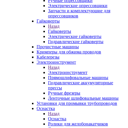
Ручные опрессовщики
Электрические опрессовщики
Запчасти и комплектующие для
опрессовщиков
Гайковерты
Назад
Гайковерты
Электрические гайковерты
Гидравлические гайковерты
Прочистные машины
Кримперы для обжима проводов
Кабелерезы
Электроинструмент
Назад
Электроинструмент
Прямошлифовальные машины
Гидравлические аккумуляторные
прессы
Ручные фрезеры
Ленточные шлифовальные машины
Установки для промывки трубопроводов
Оснастка
Назад
Оснастка
Ролики для желобонакатчиков