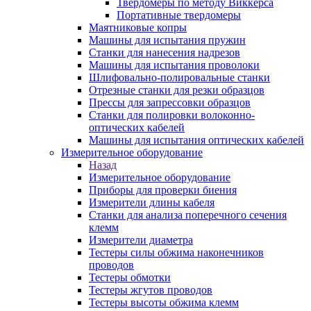
Твердомеры по методу Виккерса
Портативные твердомеры
Маятниковые копры
Машины для испытания пружин
Станки для нанесения надрезов
Машины для испытания проволоки
Шлифовально-полировальные станки
Отрезные станки для резки образцов
Прессы для запрессовки образцов
Станки для полировки волоконно-
оптических кабелей
Машины для испытания оптических кабелей
Измерительное оборудование
Назад
Измерительное оборудование
Приборы для проверки биения
Измерители длины кабеля
Станки для анализа поперечного сечения
клемм
Измерители диаметра
Тестеры силы обжима наконечников
проводов
Тестеры обмотки
Тестеры жгутов проводов
Тестеры высоты обжима клемм