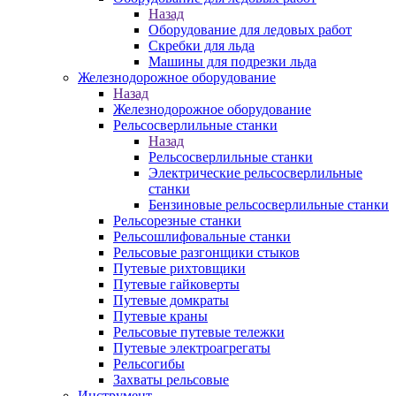
Назад
Оборудование для ледовых работ
Скребки для льда
Машины для подрезки льда
Железнодорожное оборудование
Назад
Железнодорожное оборудование
Рельсосверлильные станки
Назад
Рельсосверлильные станки
Электрические рельсосверлильные
станки
Бензиновые рельсосверлильные станки
Рельсорезные станки
Рельсошлифовальные станки
Рельсовые разгонщики стыков
Путевые рихтовщики
Путевые гайковерты
Путевые домкраты
Путевые краны
Рельсовые путевые тележки
Путевые электроагрегаты
Рельсогибы
Захваты рельсовые
Инструмент