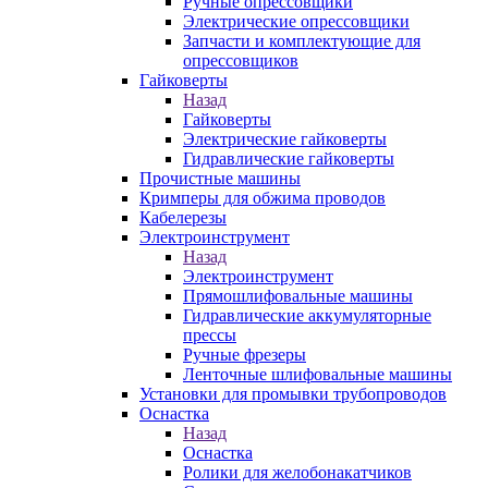
Ручные опрессовщики
Электрические опрессовщики
Запчасти и комплектующие для
опрессовщиков
Гайковерты
Назад
Гайковерты
Электрические гайковерты
Гидравлические гайковерты
Прочистные машины
Кримперы для обжима проводов
Кабелерезы
Электроинструмент
Назад
Электроинструмент
Прямошлифовальные машины
Гидравлические аккумуляторные
прессы
Ручные фрезеры
Ленточные шлифовальные машины
Установки для промывки трубопроводов
Оснастка
Назад
Оснастка
Ролики для желобонакатчиков