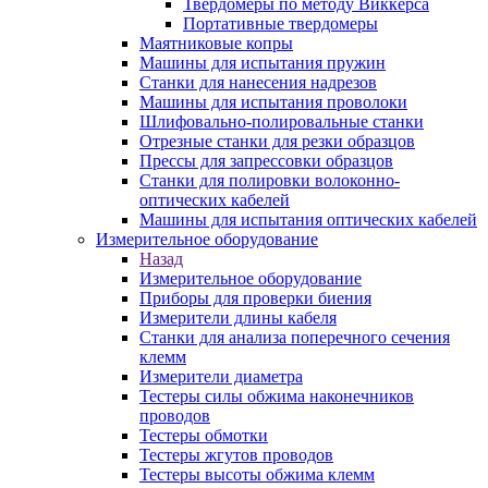
Твердомеры по методу Виккерса
Портативные твердомеры
Маятниковые копры
Машины для испытания пружин
Станки для нанесения надрезов
Машины для испытания проволоки
Шлифовально-полировальные станки
Отрезные станки для резки образцов
Прессы для запрессовки образцов
Станки для полировки волоконно-
оптических кабелей
Машины для испытания оптических кабелей
Измерительное оборудование
Назад
Измерительное оборудование
Приборы для проверки биения
Измерители длины кабеля
Станки для анализа поперечного сечения
клемм
Измерители диаметра
Тестеры силы обжима наконечников
проводов
Тестеры обмотки
Тестеры жгутов проводов
Тестеры высоты обжима клемм