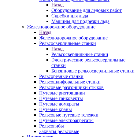
Назад
Оборудование для ледовых работ
Скребки для льда
Машины для подрезки льда
Железнодорожное оборудование
Назад
Железнодорожное оборудование
Рельсосверлильные станки
Назад
Рельсосверлильные станки
Электрические рельсосверлильные
станки
Бензиновые рельсосверлильные станки
Рельсорезные станки
Рельсошлифовальные станки
Рельсовые разгонщики стыков
Путевые рихтовщики
Путевые гайковерты
Путевые домкраты
Путевые краны
Рельсовые путевые тележки
Путевые электроагрегаты
Рельсогибы
Захваты рельсовые
Инструмент