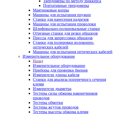
Твердомеры по методу Виккерса
Портативные твердомеры
Маятниковые копры
Машины для испытания пружин
Станки для нанесения надрезов
Машины для испытания проволоки
Шлифовально-полировальные станки
Отрезные станки для резки образцов
Прессы для запрессовки образцов
Станки для полировки волоконно-
оптических кабелей
Машины для испытания оптических кабелей
Измерительное оборудование
Назад
Измерительное оборудование
Приборы для проверки биения
Измерители длины кабеля
Станки для анализа поперечного сечения
клемм
Измерители диаметра
Тестеры силы обжима наконечников
проводов
Тестеры обмотки
Тестеры жгутов проводов
Тестеры высоты обжима клемм