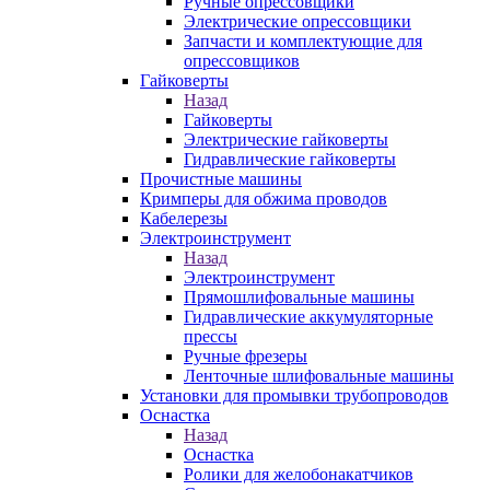
Ручные опрессовщики
Электрические опрессовщики
Запчасти и комплектующие для
опрессовщиков
Гайковерты
Назад
Гайковерты
Электрические гайковерты
Гидравлические гайковерты
Прочистные машины
Кримперы для обжима проводов
Кабелерезы
Электроинструмент
Назад
Электроинструмент
Прямошлифовальные машины
Гидравлические аккумуляторные
прессы
Ручные фрезеры
Ленточные шлифовальные машины
Установки для промывки трубопроводов
Оснастка
Назад
Оснастка
Ролики для желобонакатчиков