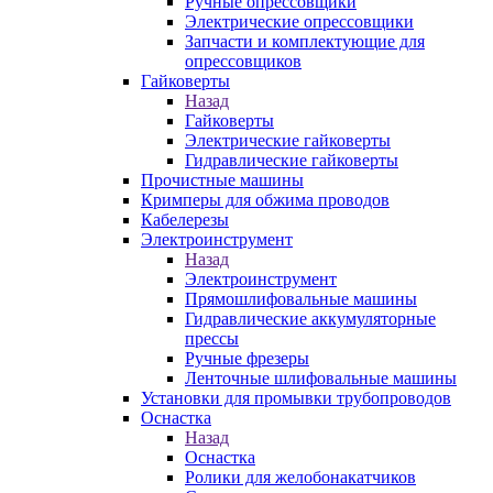
Ручные опрессовщики
Электрические опрессовщики
Запчасти и комплектующие для
опрессовщиков
Гайковерты
Назад
Гайковерты
Электрические гайковерты
Гидравлические гайковерты
Прочистные машины
Кримперы для обжима проводов
Кабелерезы
Электроинструмент
Назад
Электроинструмент
Прямошлифовальные машины
Гидравлические аккумуляторные
прессы
Ручные фрезеры
Ленточные шлифовальные машины
Установки для промывки трубопроводов
Оснастка
Назад
Оснастка
Ролики для желобонакатчиков