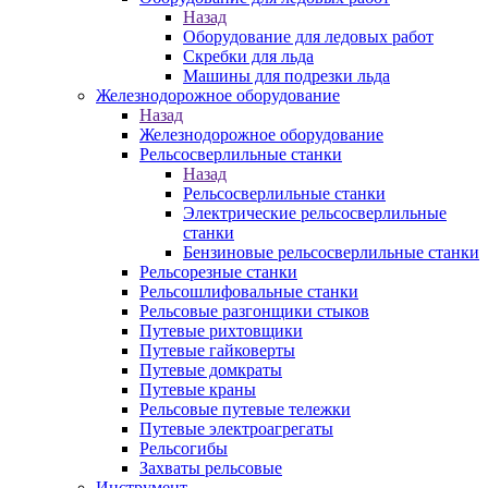
Назад
Оборудование для ледовых работ
Скребки для льда
Машины для подрезки льда
Железнодорожное оборудование
Назад
Железнодорожное оборудование
Рельсосверлильные станки
Назад
Рельсосверлильные станки
Электрические рельсосверлильные
станки
Бензиновые рельсосверлильные станки
Рельсорезные станки
Рельсошлифовальные станки
Рельсовые разгонщики стыков
Путевые рихтовщики
Путевые гайковерты
Путевые домкраты
Путевые краны
Рельсовые путевые тележки
Путевые электроагрегаты
Рельсогибы
Захваты рельсовые
Инструмент