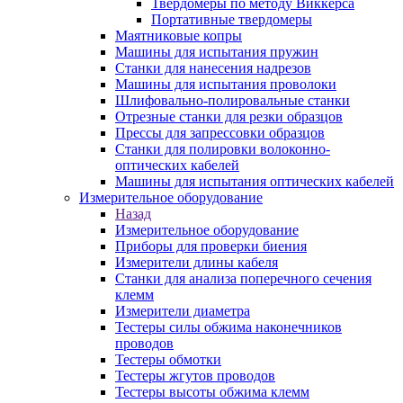
Твердомеры по методу Виккерса
Портативные твердомеры
Маятниковые копры
Машины для испытания пружин
Станки для нанесения надрезов
Машины для испытания проволоки
Шлифовально-полировальные станки
Отрезные станки для резки образцов
Прессы для запрессовки образцов
Станки для полировки волоконно-
оптических кабелей
Машины для испытания оптических кабелей
Измерительное оборудование
Назад
Измерительное оборудование
Приборы для проверки биения
Измерители длины кабеля
Станки для анализа поперечного сечения
клемм
Измерители диаметра
Тестеры силы обжима наконечников
проводов
Тестеры обмотки
Тестеры жгутов проводов
Тестеры высоты обжима клемм