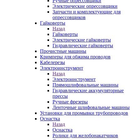
Ручные опрессовщики
Электрические опрессовщики
Запчасти и комплектующие для
опрессовщиков
Гайковерты
Назад
Гайковерты
Электрические гайковерты
Гидравлические гайковерты
Прочистные машины
Кримперы для обжима проводов
Кабелерезы
Электроинструмент
Назад
Электроинструмент
Прямошлифовальные машины
Гидравлические аккумуляторные
прессы
Ручные фрезеры
Ленточные шлифовальные машины
Установки для промывки трубопроводов
Оснастка
Назад
Оснастка
Ролики для желобонакатчиков