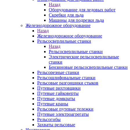
Назад
Оборудование для ледовых работ
Скребки для льда
Машины для подрезки льда
Железнодорожное оборудование
Назад
Железнодорожное оборудование
Рельсосверлильные станки
Назад
Рельсосверлильные станки
Электрические рельсосверлильные
станки
Бензиновые рельсосверлильные станки
Рельсорезные станки
Рельсошлифовальные станки
Рельсовые разгонщики стыков
Путевые рихтовщики
Путевые гайковерты
Путевые домкраты
Путевые краны
Рельсовые путевые тележки
Путевые электроагрегаты
Рельсогибы
Захваты рельсовые
Инструмент