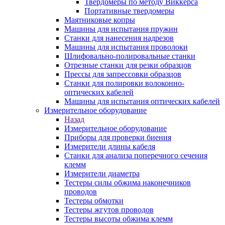
Твердомеры по методу Виккерса
Портативные твердомеры
Маятниковые копры
Машины для испытания пружин
Станки для нанесения надрезов
Машины для испытания проволоки
Шлифовально-полировальные станки
Отрезные станки для резки образцов
Прессы для запрессовки образцов
Станки для полировки волоконно-
оптических кабелей
Машины для испытания оптических кабелей
Измерительное оборудование
Назад
Измерительное оборудование
Приборы для проверки биения
Измерители длины кабеля
Станки для анализа поперечного сечения
клемм
Измерители диаметра
Тестеры силы обжима наконечников
проводов
Тестеры обмотки
Тестеры жгутов проводов
Тестеры высоты обжима клемм