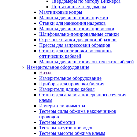
Твердомеры по методу Виккерса
Портативные твердомеры
Маятниковые копры
Машины для испытания пружин
Станки для нанесения надрезов
Машины для испытания проволоки
Шлифовально-полировальные станки
Отрезные станки для резки образцов
Прессы для запрессовки образцов
Станки для полировки волоконно-
оптических кабелей
Машины для испытания оптических кабелей
Измерительное оборудование
Назад
Измерительное оборудование
Приборы для проверки биения
Измерители длины кабеля
Станки для анализа поперечного сечения
клемм
Измерители диаметра
Тестеры силы обжима наконечников
проводов
Тестеры обмотки
Тестеры жгутов проводов
Тестеры высоты обжима клемм