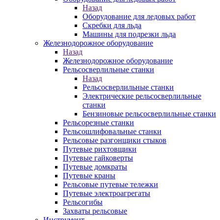
Назад
Оборудование для ледовых работ
Скребки для льда
Машины для подрезки льда
Железнодорожное оборудование
Назад
Железнодорожное оборудование
Рельсосверлильные станки
Назад
Рельсосверлильные станки
Электрические рельсосверлильные
станки
Бензиновые рельсосверлильные станки
Рельсорезные станки
Рельсошлифовальные станки
Рельсовые разгонщики стыков
Путевые рихтовщики
Путевые гайковерты
Путевые домкраты
Путевые краны
Рельсовые путевые тележки
Путевые электроагрегаты
Рельсогибы
Захваты рельсовые
Инструмент