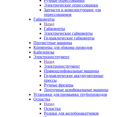
Ручные опрессовщики
Электрические опрессовщики
Запчасти и комплектующие для
опрессовщиков
Гайковерты
Назад
Гайковерты
Электрические гайковерты
Гидравлические гайковерты
Прочистные машины
Кримперы для обжима проводов
Кабелерезы
Электроинструмент
Назад
Электроинструмент
Прямошлифовальные машины
Гидравлические аккумуляторные
прессы
Ручные фрезеры
Ленточные шлифовальные машины
Установки для промывки трубопроводов
Оснастка
Назад
Оснастка
Ролики для желобонакатчиков