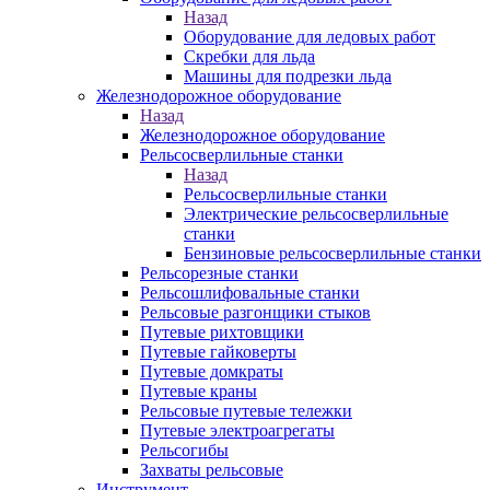
Назад
Оборудование для ледовых работ
Скребки для льда
Машины для подрезки льда
Железнодорожное оборудование
Назад
Железнодорожное оборудование
Рельсосверлильные станки
Назад
Рельсосверлильные станки
Электрические рельсосверлильные
станки
Бензиновые рельсосверлильные станки
Рельсорезные станки
Рельсошлифовальные станки
Рельсовые разгонщики стыков
Путевые рихтовщики
Путевые гайковерты
Путевые домкраты
Путевые краны
Рельсовые путевые тележки
Путевые электроагрегаты
Рельсогибы
Захваты рельсовые
Инструмент