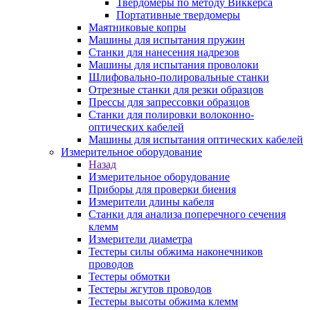
Твердомеры по методу Виккерса
Портативные твердомеры
Маятниковые копры
Машины для испытания пружин
Станки для нанесения надрезов
Машины для испытания проволоки
Шлифовально-полировальные станки
Отрезные станки для резки образцов
Прессы для запрессовки образцов
Станки для полировки волоконно-
оптических кабелей
Машины для испытания оптических кабелей
Измерительное оборудование
Назад
Измерительное оборудование
Приборы для проверки биения
Измерители длины кабеля
Станки для анализа поперечного сечения
клемм
Измерители диаметра
Тестеры силы обжима наконечников
проводов
Тестеры обмотки
Тестеры жгутов проводов
Тестеры высоты обжима клемм