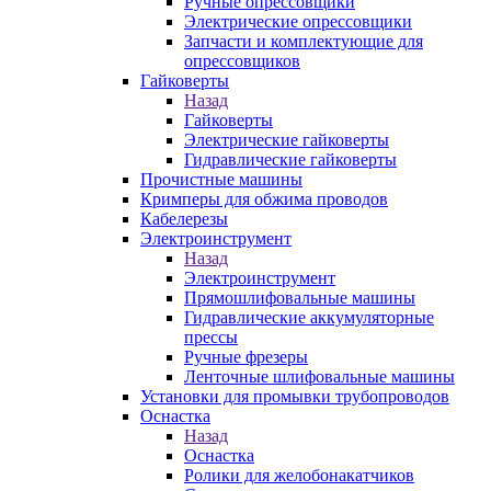
Ручные опрессовщики
Электрические опрессовщики
Запчасти и комплектующие для
опрессовщиков
Гайковерты
Назад
Гайковерты
Электрические гайковерты
Гидравлические гайковерты
Прочистные машины
Кримперы для обжима проводов
Кабелерезы
Электроинструмент
Назад
Электроинструмент
Прямошлифовальные машины
Гидравлические аккумуляторные
прессы
Ручные фрезеры
Ленточные шлифовальные машины
Установки для промывки трубопроводов
Оснастка
Назад
Оснастка
Ролики для желобонакатчиков