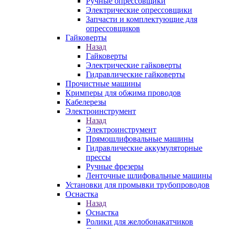
Ручные опрессовщики
Электрические опрессовщики
Запчасти и комплектующие для
опрессовщиков
Гайковерты
Назад
Гайковерты
Электрические гайковерты
Гидравлические гайковерты
Прочистные машины
Кримперы для обжима проводов
Кабелерезы
Электроинструмент
Назад
Электроинструмент
Прямошлифовальные машины
Гидравлические аккумуляторные
прессы
Ручные фрезеры
Ленточные шлифовальные машины
Установки для промывки трубопроводов
Оснастка
Назад
Оснастка
Ролики для желобонакатчиков