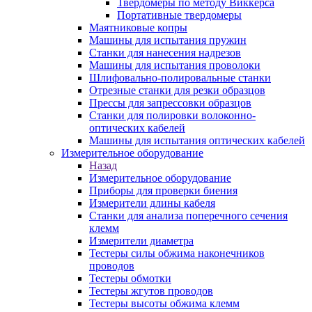
Твердомеры по методу Виккерса
Портативные твердомеры
Маятниковые копры
Машины для испытания пружин
Станки для нанесения надрезов
Машины для испытания проволоки
Шлифовально-полировальные станки
Отрезные станки для резки образцов
Прессы для запрессовки образцов
Станки для полировки волоконно-
оптических кабелей
Машины для испытания оптических кабелей
Измерительное оборудование
Назад
Измерительное оборудование
Приборы для проверки биения
Измерители длины кабеля
Станки для анализа поперечного сечения
клемм
Измерители диаметра
Тестеры силы обжима наконечников
проводов
Тестеры обмотки
Тестеры жгутов проводов
Тестеры высоты обжима клемм