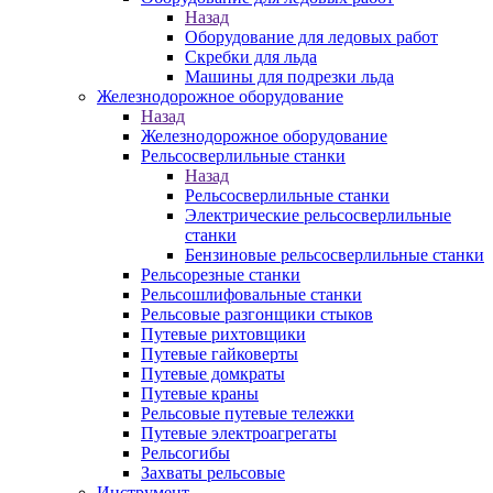
Назад
Оборудование для ледовых работ
Скребки для льда
Машины для подрезки льда
Железнодорожное оборудование
Назад
Железнодорожное оборудование
Рельсосверлильные станки
Назад
Рельсосверлильные станки
Электрические рельсосверлильные
станки
Бензиновые рельсосверлильные станки
Рельсорезные станки
Рельсошлифовальные станки
Рельсовые разгонщики стыков
Путевые рихтовщики
Путевые гайковерты
Путевые домкраты
Путевые краны
Рельсовые путевые тележки
Путевые электроагрегаты
Рельсогибы
Захваты рельсовые
Инструмент