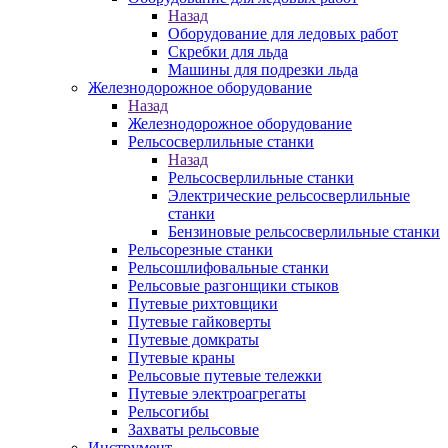
Назад
Оборудование для ледовых работ
Скребки для льда
Машины для подрезки льда
Железнодорожное оборудование
Назад
Железнодорожное оборудование
Рельсосверлильные станки
Назад
Рельсосверлильные станки
Электрические рельсосверлильные
станки
Бензиновые рельсосверлильные станки
Рельсорезные станки
Рельсошлифовальные станки
Рельсовые разгонщики стыков
Путевые рихтовщики
Путевые гайковерты
Путевые домкраты
Путевые краны
Рельсовые путевые тележки
Путевые электроагрегаты
Рельсогибы
Захваты рельсовые
Инструмент