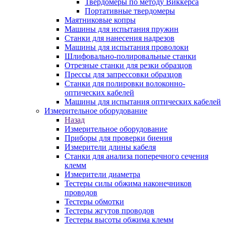
Твердомеры по методу Виккерса
Портативные твердомеры
Маятниковые копры
Машины для испытания пружин
Станки для нанесения надрезов
Машины для испытания проволоки
Шлифовально-полировальные станки
Отрезные станки для резки образцов
Прессы для запрессовки образцов
Станки для полировки волоконно-
оптических кабелей
Машины для испытания оптических кабелей
Измерительное оборудование
Назад
Измерительное оборудование
Приборы для проверки биения
Измерители длины кабеля
Станки для анализа поперечного сечения
клемм
Измерители диаметра
Тестеры силы обжима наконечников
проводов
Тестеры обмотки
Тестеры жгутов проводов
Тестеры высоты обжима клемм