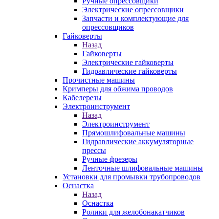
Ручные опрессовщики
Электрические опрессовщики
Запчасти и комплектующие для
опрессовщиков
Гайковерты
Назад
Гайковерты
Электрические гайковерты
Гидравлические гайковерты
Прочистные машины
Кримперы для обжима проводов
Кабелерезы
Электроинструмент
Назад
Электроинструмент
Прямошлифовальные машины
Гидравлические аккумуляторные
прессы
Ручные фрезеры
Ленточные шлифовальные машины
Установки для промывки трубопроводов
Оснастка
Назад
Оснастка
Ролики для желобонакатчиков