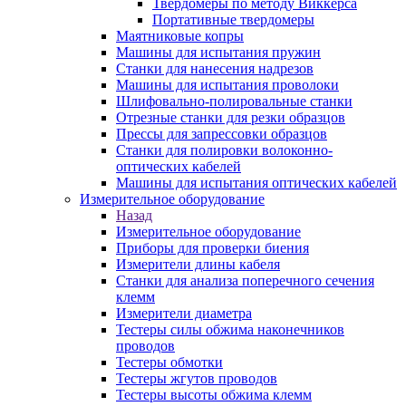
Твердомеры по методу Виккерса
Портативные твердомеры
Маятниковые копры
Машины для испытания пружин
Станки для нанесения надрезов
Машины для испытания проволоки
Шлифовально-полировальные станки
Отрезные станки для резки образцов
Прессы для запрессовки образцов
Станки для полировки волоконно-
оптических кабелей
Машины для испытания оптических кабелей
Измерительное оборудование
Назад
Измерительное оборудование
Приборы для проверки биения
Измерители длины кабеля
Станки для анализа поперечного сечения
клемм
Измерители диаметра
Тестеры силы обжима наконечников
проводов
Тестеры обмотки
Тестеры жгутов проводов
Тестеры высоты обжима клемм