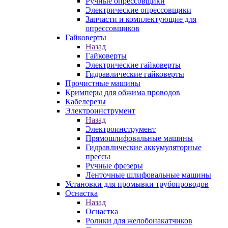
Ручные опрессовщики
Электрические опрессовщики
Запчасти и комплектующие для
опрессовщиков
Гайковерты
Назад
Гайковерты
Электрические гайковерты
Гидравлические гайковерты
Прочистные машины
Кримперы для обжима проводов
Кабелерезы
Электроинструмент
Назад
Электроинструмент
Прямошлифовальные машины
Гидравлические аккумуляторные
прессы
Ручные фрезеры
Ленточные шлифовальные машины
Установки для промывки трубопроводов
Оснастка
Назад
Оснастка
Ролики для желобонакатчиков