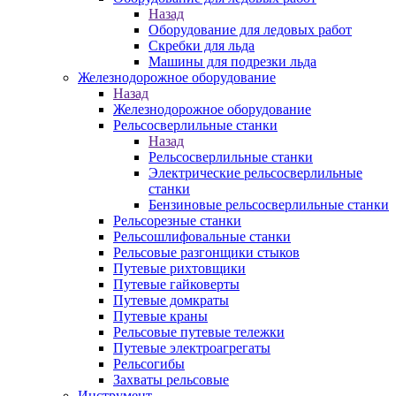
Назад
Оборудование для ледовых работ
Скребки для льда
Машины для подрезки льда
Железнодорожное оборудование
Назад
Железнодорожное оборудование
Рельсосверлильные станки
Назад
Рельсосверлильные станки
Электрические рельсосверлильные
станки
Бензиновые рельсосверлильные станки
Рельсорезные станки
Рельсошлифовальные станки
Рельсовые разгонщики стыков
Путевые рихтовщики
Путевые гайковерты
Путевые домкраты
Путевые краны
Рельсовые путевые тележки
Путевые электроагрегаты
Рельсогибы
Захваты рельсовые
Инструмент