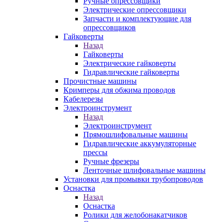
Ручные опрессовщики
Электрические опрессовщики
Запчасти и комплектующие для
опрессовщиков
Гайковерты
Назад
Гайковерты
Электрические гайковерты
Гидравлические гайковерты
Прочистные машины
Кримперы для обжима проводов
Кабелерезы
Электроинструмент
Назад
Электроинструмент
Прямошлифовальные машины
Гидравлические аккумуляторные
прессы
Ручные фрезеры
Ленточные шлифовальные машины
Установки для промывки трубопроводов
Оснастка
Назад
Оснастка
Ролики для желобонакатчиков