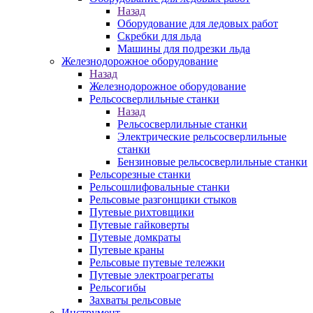
Назад
Оборудование для ледовых работ
Скребки для льда
Машины для подрезки льда
Железнодорожное оборудование
Назад
Железнодорожное оборудование
Рельсосверлильные станки
Назад
Рельсосверлильные станки
Электрические рельсосверлильные
станки
Бензиновые рельсосверлильные станки
Рельсорезные станки
Рельсошлифовальные станки
Рельсовые разгонщики стыков
Путевые рихтовщики
Путевые гайковерты
Путевые домкраты
Путевые краны
Рельсовые путевые тележки
Путевые электроагрегаты
Рельсогибы
Захваты рельсовые
Инструмент