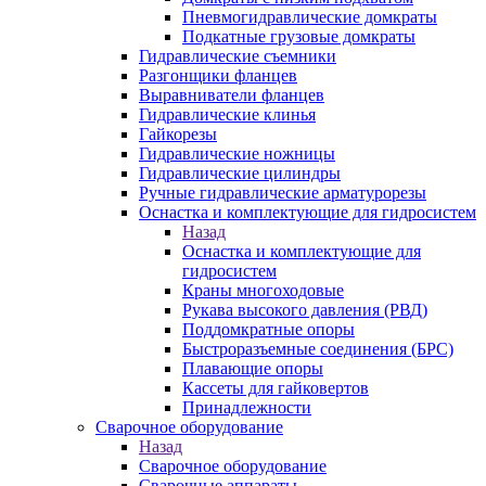
Пневмогидравлические домкраты
Подкатные грузовые домкраты
Гидравлические съемники
Разгонщики фланцев
Выравниватели фланцев
Гидравлические клинья
Гайкорезы
Гидравлические ножницы
Гидравлические цилиндры
Ручные гидравлические арматурорезы
Оснастка и комплектующие для гидросистем
Назад
Оснастка и комплектующие для
гидросистем
Краны многоходовые
Рукава высокого давления (РВД)
Поддомкратные опоры
Быстроразъемные соединения (БРС)
Плавающие опоры
Кассеты для гайковертов
Принадлежности
Сварочное оборудование
Назад
Сварочное оборудование
Сварочные аппараты