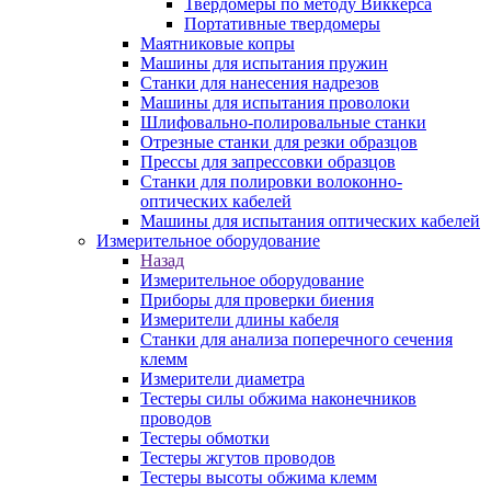
Твердомеры по методу Виккерса
Портативные твердомеры
Маятниковые копры
Машины для испытания пружин
Станки для нанесения надрезов
Машины для испытания проволоки
Шлифовально-полировальные станки
Отрезные станки для резки образцов
Прессы для запрессовки образцов
Станки для полировки волоконно-
оптических кабелей
Машины для испытания оптических кабелей
Измерительное оборудование
Назад
Измерительное оборудование
Приборы для проверки биения
Измерители длины кабеля
Станки для анализа поперечного сечения
клемм
Измерители диаметра
Тестеры силы обжима наконечников
проводов
Тестеры обмотки
Тестеры жгутов проводов
Тестеры высоты обжима клемм