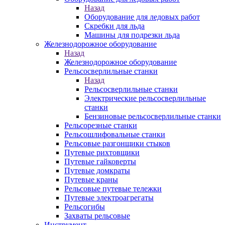
Назад
Оборудование для ледовых работ
Скребки для льда
Машины для подрезки льда
Железнодорожное оборудование
Назад
Железнодорожное оборудование
Рельсосверлильные станки
Назад
Рельсосверлильные станки
Электрические рельсосверлильные
станки
Бензиновые рельсосверлильные станки
Рельсорезные станки
Рельсошлифовальные станки
Рельсовые разгонщики стыков
Путевые рихтовщики
Путевые гайковерты
Путевые домкраты
Путевые краны
Рельсовые путевые тележки
Путевые электроагрегаты
Рельсогибы
Захваты рельсовые
Инструмент