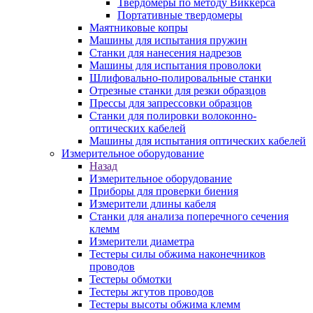
Твердомеры по методу Виккерса
Портативные твердомеры
Маятниковые копры
Машины для испытания пружин
Станки для нанесения надрезов
Машины для испытания проволоки
Шлифовально-полировальные станки
Отрезные станки для резки образцов
Прессы для запрессовки образцов
Станки для полировки волоконно-
оптических кабелей
Машины для испытания оптических кабелей
Измерительное оборудование
Назад
Измерительное оборудование
Приборы для проверки биения
Измерители длины кабеля
Станки для анализа поперечного сечения
клемм
Измерители диаметра
Тестеры силы обжима наконечников
проводов
Тестеры обмотки
Тестеры жгутов проводов
Тестеры высоты обжима клемм