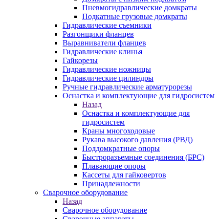
Пневмогидравлические домкраты
Подкатные грузовые домкраты
Гидравлические съемники
Разгонщики фланцев
Выравниватели фланцев
Гидравлические клинья
Гайкорезы
Гидравлические ножницы
Гидравлические цилиндры
Ручные гидравлические арматурорезы
Оснастка и комплектующие для гидросистем
Назад
Оснастка и комплектующие для
гидросистем
Краны многоходовые
Рукава высокого давления (РВД)
Поддомкратные опоры
Быстроразъемные соединения (БРС)
Плавающие опоры
Кассеты для гайковертов
Принадлежности
Сварочное оборудование
Назад
Сварочное оборудование
Сварочные аппараты