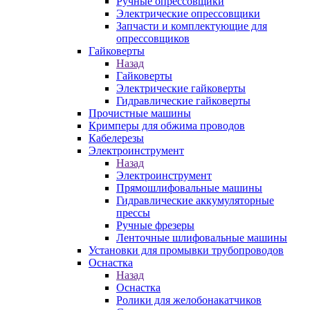
Ручные опрессовщики
Электрические опрессовщики
Запчасти и комплектующие для
опрессовщиков
Гайковерты
Назад
Гайковерты
Электрические гайковерты
Гидравлические гайковерты
Прочистные машины
Кримперы для обжима проводов
Кабелерезы
Электроинструмент
Назад
Электроинструмент
Прямошлифовальные машины
Гидравлические аккумуляторные
прессы
Ручные фрезеры
Ленточные шлифовальные машины
Установки для промывки трубопроводов
Оснастка
Назад
Оснастка
Ролики для желобонакатчиков