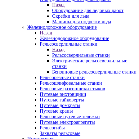
Назад
Оборудование для ледовых работ
Скребки для льда
Машины для подрезки льда
Железнодорожное оборудование
Назад
Железнодорожное оборудование
Рельсосверлильные станки
Назад
Рельсосверлильные станки
Электрические рельсосверлильные
станки
Бензиновые рельсосверлильные станки
Рельсорезные станки
Рельсошлифовальные станки
Рельсовые разгонщики стыков
Путевые рихтовщики
Путевые гайковерты
Путевые домкраты
Путевые краны
Рельсовые путевые тележки
Путевые электроагрегаты
Рельсогибы
Захваты рельсовые
Инструмент