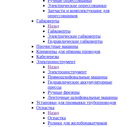
Ручные опрессовщики
Электрические опрессовщики
Запчасти и комплектующие для
опрессовщиков
Гайковерты
Назад
Гайковерты
Электрические гайковерты
Гидравлические гайковерты
Прочистные машины
Кримперы для обжима проводов
Кабелерезы
Электроинструмент
Назад
Электроинструмент
Прямошлифовальные машины
Гидравлические аккумуляторные
прессы
Ручные фрезеры
Ленточные шлифовальные машины
Установки для промывки трубопроводов
Оснастка
Назад
Оснастка
Ролики для желобонакатчиков