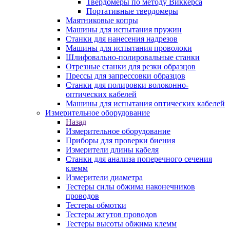
Твердомеры по методу Виккерса
Портативные твердомеры
Маятниковые копры
Машины для испытания пружин
Станки для нанесения надрезов
Машины для испытания проволоки
Шлифовально-полировальные станки
Отрезные станки для резки образцов
Прессы для запрессовки образцов
Станки для полировки волоконно-
оптических кабелей
Машины для испытания оптических кабелей
Измерительное оборудование
Назад
Измерительное оборудование
Приборы для проверки биения
Измерители длины кабеля
Станки для анализа поперечного сечения
клемм
Измерители диаметра
Тестеры силы обжима наконечников
проводов
Тестеры обмотки
Тестеры жгутов проводов
Тестеры высоты обжима клемм