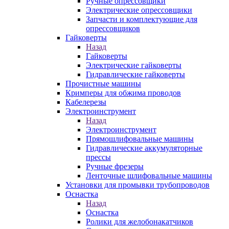
Ручные опрессовщики
Электрические опрессовщики
Запчасти и комплектующие для
опрессовщиков
Гайковерты
Назад
Гайковерты
Электрические гайковерты
Гидравлические гайковерты
Прочистные машины
Кримперы для обжима проводов
Кабелерезы
Электроинструмент
Назад
Электроинструмент
Прямошлифовальные машины
Гидравлические аккумуляторные
прессы
Ручные фрезеры
Ленточные шлифовальные машины
Установки для промывки трубопроводов
Оснастка
Назад
Оснастка
Ролики для желобонакатчиков