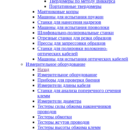
Твердомеры по методу Виккерса
Портативные твердомеры
Маятниковые копры
Машины для испытания пружин
Станки для нанесения надрезов
Машины для испытания проволоки
Шлифовально-полировальные станки
Отрезные станки для резки образцов
Прессы для запрессовки образцов
Станки для полировки волоконно-
оптических кабелей
Машины для испытания оптических кабелей
Измерительное оборудование
Назад
Измерительное оборудование
Приборы для проверки биения
Измерители длины кабеля
Станки для анализа поперечного сечения
клемм
Измерители диаметра
Тестеры силы обжима наконечников
проводов
Тестеры обмотки
Тестеры жгутов проводов
Тестеры высоты обжима клемм