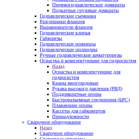
Пневмогидравлические домкраты
Подкатные грузовые домкраты
Гидравлические съемники
Разгонщики фланцев
Выравниватели фланцев
Гидравлические клинья
Гайкорезы
Гидравлические ножницы
Гидравлические цилиндры
Ручные гидравлические арматурорезы
Оснастка и комплектующие для гидросистем
Назад
Оснастка и комплектующие для
гидросистем
Краны многоходовые
Рукава высокого давления (РВД)
Поддомкратные опоры
Быстроразъемные соединения (БРС)
Плавающие опоры
Кассеты для гайковертов
Принадлежности
Сварочное оборудование
Назад
Сварочное оборудование
Сварочные аппараты