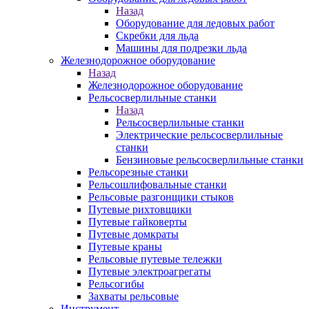
Назад
Оборудование для ледовых работ
Скребки для льда
Машины для подрезки льда
Железнодорожное оборудование
Назад
Железнодорожное оборудование
Рельсосверлильные станки
Назад
Рельсосверлильные станки
Электрические рельсосверлильные
станки
Бензиновые рельсосверлильные станки
Рельсорезные станки
Рельсошлифовальные станки
Рельсовые разгонщики стыков
Путевые рихтовщики
Путевые гайковерты
Путевые домкраты
Путевые краны
Рельсовые путевые тележки
Путевые электроагрегаты
Рельсогибы
Захваты рельсовые
Инструмент