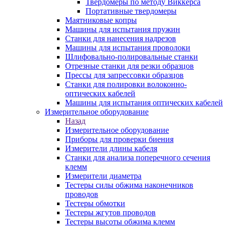
Твердомеры по методу Виккерса
Портативные твердомеры
Маятниковые копры
Машины для испытания пружин
Станки для нанесения надрезов
Машины для испытания проволоки
Шлифовально-полировальные станки
Отрезные станки для резки образцов
Прессы для запрессовки образцов
Станки для полировки волоконно-
оптических кабелей
Машины для испытания оптических кабелей
Измерительное оборудование
Назад
Измерительное оборудование
Приборы для проверки биения
Измерители длины кабеля
Станки для анализа поперечного сечения
клемм
Измерители диаметра
Тестеры силы обжима наконечников
проводов
Тестеры обмотки
Тестеры жгутов проводов
Тестеры высоты обжима клемм