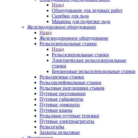
Назад
Оборудование для ледовых работ
Скребки для льда
Машины для подрезки льда
Железнодорожное оборудование
Назад
Железнодорожное оборудование
Рельсосверлильные станки
Назад
Рельсосверлильные станки
Электрические рельсосверлильные
станки
Бензиновые рельсосверлильные станки
Рельсорезные станки
Рельсошлифовальные станки
Рельсовые разгонщики стыков
Путевые рихтовщики
Путевые гайковерты
Путевые домкраты
Путевые краны
Рельсовые путевые тележки
Путевые электроагрегаты
Рельсогибы
Захваты рельсовые
Инструмент