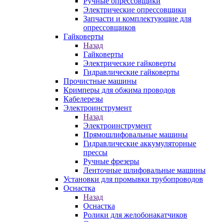
Ручные опрессовщики
Электрические опрессовщики
Запчасти и комплектующие для
опрессовщиков
Гайковерты
Назад
Гайковерты
Электрические гайковерты
Гидравлические гайковерты
Прочистные машины
Кримперы для обжима проводов
Кабелерезы
Электроинструмент
Назад
Электроинструмент
Прямошлифовальные машины
Гидравлические аккумуляторные
прессы
Ручные фрезеры
Ленточные шлифовальные машины
Установки для промывки трубопроводов
Оснастка
Назад
Оснастка
Ролики для желобонакатчиков