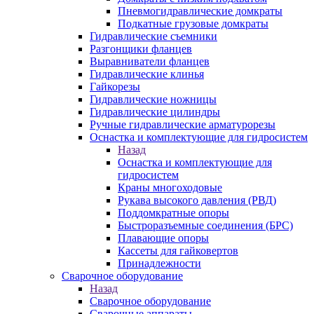
Пневмогидравлические домкраты
Подкатные грузовые домкраты
Гидравлические съемники
Разгонщики фланцев
Выравниватели фланцев
Гидравлические клинья
Гайкорезы
Гидравлические ножницы
Гидравлические цилиндры
Ручные гидравлические арматурорезы
Оснастка и комплектующие для гидросистем
Назад
Оснастка и комплектующие для
гидросистем
Краны многоходовые
Рукава высокого давления (РВД)
Поддомкратные опоры
Быстроразъемные соединения (БРС)
Плавающие опоры
Кассеты для гайковертов
Принадлежности
Сварочное оборудование
Назад
Сварочное оборудование
Сварочные аппараты