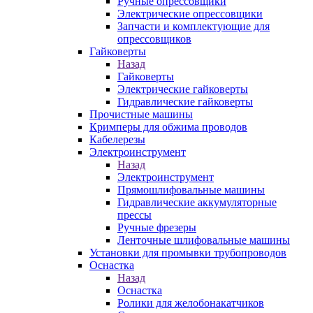
Ручные опрессовщики
Электрические опрессовщики
Запчасти и комплектующие для
опрессовщиков
Гайковерты
Назад
Гайковерты
Электрические гайковерты
Гидравлические гайковерты
Прочистные машины
Кримперы для обжима проводов
Кабелерезы
Электроинструмент
Назад
Электроинструмент
Прямошлифовальные машины
Гидравлические аккумуляторные
прессы
Ручные фрезеры
Ленточные шлифовальные машины
Установки для промывки трубопроводов
Оснастка
Назад
Оснастка
Ролики для желобонакатчиков