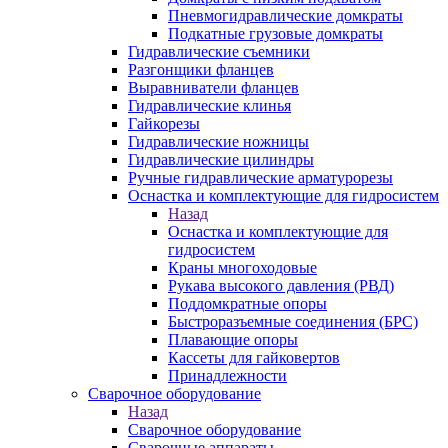
Пневмогидравлические домкраты
Подкатные грузовые домкраты
Гидравлические съемники
Разгонщики фланцев
Выравниватели фланцев
Гидравлические клинья
Гайкорезы
Гидравлические ножницы
Гидравлические цилиндры
Ручные гидравлические арматурорезы
Оснастка и комплектующие для гидросистем
Назад
Оснастка и комплектующие для
гидросистем
Краны многоходовые
Рукава высокого давления (РВД)
Поддомкратные опоры
Быстроразъемные соединения (БРС)
Плавающие опоры
Кассеты для гайковертов
Принадлежности
Сварочное оборудование
Назад
Сварочное оборудование
Сварочные аппараты