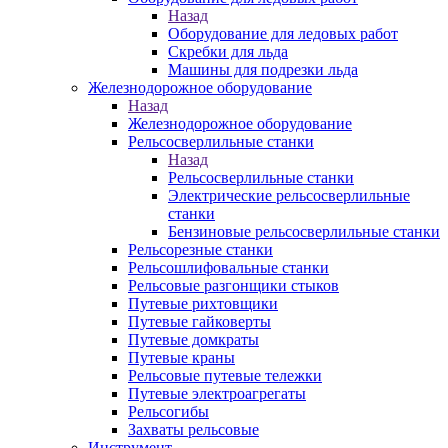
Назад
Оборудование для ледовых работ
Скребки для льда
Машины для подрезки льда
Железнодорожное оборудование
Назад
Железнодорожное оборудование
Рельсосверлильные станки
Назад
Рельсосверлильные станки
Электрические рельсосверлильные
станки
Бензиновые рельсосверлильные станки
Рельсорезные станки
Рельсошлифовальные станки
Рельсовые разгонщики стыков
Путевые рихтовщики
Путевые гайковерты
Путевые домкраты
Путевые краны
Рельсовые путевые тележки
Путевые электроагрегаты
Рельсогибы
Захваты рельсовые
Инструмент