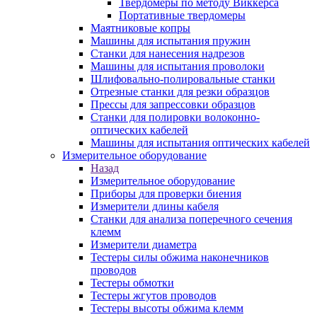
Твердомеры по методу Виккерса
Портативные твердомеры
Маятниковые копры
Машины для испытания пружин
Станки для нанесения надрезов
Машины для испытания проволоки
Шлифовально-полировальные станки
Отрезные станки для резки образцов
Прессы для запрессовки образцов
Станки для полировки волоконно-
оптических кабелей
Машины для испытания оптических кабелей
Измерительное оборудование
Назад
Измерительное оборудование
Приборы для проверки биения
Измерители длины кабеля
Станки для анализа поперечного сечения
клемм
Измерители диаметра
Тестеры силы обжима наконечников
проводов
Тестеры обмотки
Тестеры жгутов проводов
Тестеры высоты обжима клемм