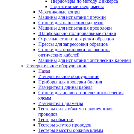
Твердомеры по методу Виккерса
Портативные твердомеры
Маятниковые копры
Машины для испытания пружин
Станки для нанесения надрезов
Машины для испытания проволоки
Шлифовально-полировальные станки
Отрезные станки для резки образцов
Прессы для запрессовки образцов
Станки для полировки волоконно-
оптических кабелей
Машины для испытания оптических кабелей
Измерительное оборудование
Назад
Измерительное оборудование
Приборы для проверки биения
Измерители длины кабеля
Станки для анализа поперечного сечения
клемм
Измерители диаметра
Тестеры силы обжима наконечников
проводов
Тестеры обмотки
Тестеры жгутов проводов
Тестеры высоты обжима клемм