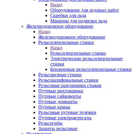
Назад
Оборудование для ледовых работ
Скребки для льда
Машины для подрезки льда
Железнодорожное оборудование
Назад
Железнодорожное оборудование
Рельсосверлильные станки
Назад
Рельсосверлильные станки
Электрические рельсосверлильные
станки
Бензиновые рельсосверлильные станки
Рельсорезные станки
Рельсошлифовальные станки
Рельсовые разгонщики стыков
Путевые рихтовщики
Путевые гайковерты
Путевые домкраты
Путевые краны
Рельсовые путевые тележки
Путевые электроагрегаты
Рельсогибы
Захваты рельсовые
Инструмент