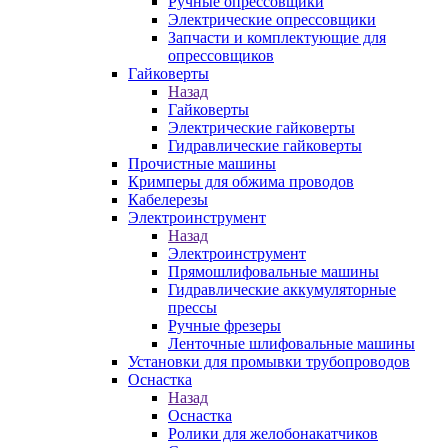
Ручные опрессовщики
Электрические опрессовщики
Запчасти и комплектующие для
опрессовщиков
Гайковерты
Назад
Гайковерты
Электрические гайковерты
Гидравлические гайковерты
Прочистные машины
Кримперы для обжима проводов
Кабелерезы
Электроинструмент
Назад
Электроинструмент
Прямошлифовальные машины
Гидравлические аккумуляторные
прессы
Ручные фрезеры
Ленточные шлифовальные машины
Установки для промывки трубопроводов
Оснастка
Назад
Оснастка
Ролики для желобонакатчиков