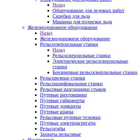
Назад
Оборудование для ледовых работ
Скребки для льда
Машины для подрезки льда
Железнодорожное оборудование
Назад
Железнодорожное оборудование
Рельсосверлильные станки
Назад
Рельсосверлильные станки
Электрические рельсосверлильные
станки
Бензиновые рельсосверлильные станки
Рельсорезные станки
Рельсошлифовальные станки
Рельсовые разгонщики стыков
Путевые рихтовщики
Путевые гайковерты
Путевые домкраты
Путевые краны
Рельсовые путевые тележки
Путевые электроагрегаты
Рельсогибы
Захваты рельсовые
Инструмент