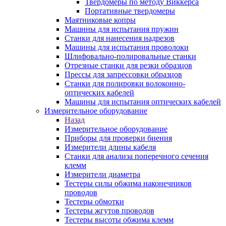
Твердомеры по методу Виккерса
Портативные твердомеры
Маятниковые копры
Машины для испытания пружин
Станки для нанесения надрезов
Машины для испытания проволоки
Шлифовально-полировальные станки
Отрезные станки для резки образцов
Прессы для запрессовки образцов
Станки для полировки волоконно-
оптических кабелей
Машины для испытания оптических кабелей
Измерительное оборудование
Назад
Измерительное оборудование
Приборы для проверки биения
Измерители длины кабеля
Станки для анализа поперечного сечения
клемм
Измерители диаметра
Тестеры силы обжима наконечников
проводов
Тестеры обмотки
Тестеры жгутов проводов
Тестеры высоты обжима клемм