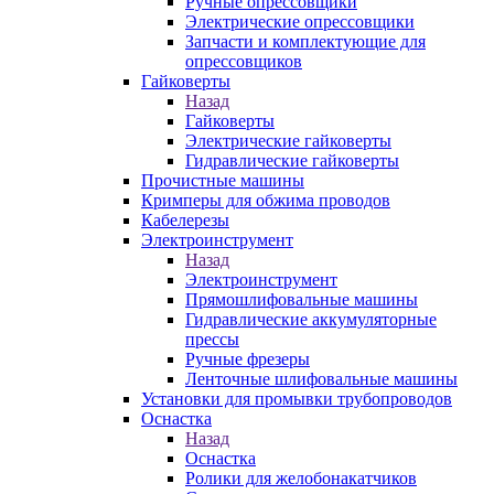
Ручные опрессовщики
Электрические опрессовщики
Запчасти и комплектующие для
опрессовщиков
Гайковерты
Назад
Гайковерты
Электрические гайковерты
Гидравлические гайковерты
Прочистные машины
Кримперы для обжима проводов
Кабелерезы
Электроинструмент
Назад
Электроинструмент
Прямошлифовальные машины
Гидравлические аккумуляторные
прессы
Ручные фрезеры
Ленточные шлифовальные машины
Установки для промывки трубопроводов
Оснастка
Назад
Оснастка
Ролики для желобонакатчиков