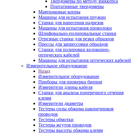
Твердомеры по методу Виккерса
Портативные твердомеры
Маятниковые копры
Машины для испытания пружин
Станки для нанесения надрезов
Машины для испытания проволоки
Шлифовально-полировальные станки
Отрезные станки для резки образцов
Прессы для запрессовки образцов
Станки для полировки волоконно-
оптических кабелей
Машины для испытания оптических кабелей
Измерительное оборудование
Назад
Измерительное оборудование
Приборы для проверки биения
Измерители длины кабеля
Станки для анализа поперечного сечения
клемм
Измерители диаметра
Тестеры силы обжима наконечников
проводов
Тестеры обмотки
Тестеры жгутов проводов
Тестеры высоты обжима клемм