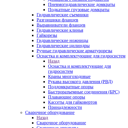
Пневмогидравлические домкраты
Подкатные грузовые домкраты
Гидравлические съемники
Разгонщики фланцев
Выравниватели фланцев
Гидравлические клинья
Гайкорезы
Гидравлические ножницы
Гидравлические цилиндры
Ручные гидравлические арматурорезы
Оснастка и комплектующие для гидросистем
Назад
Оснастка и комплектующие для
гидросистем
Краны многоходовые
Рукава высокого давления (РВД)
Поддомкратные опоры
Быстроразъемные соединения (БРС)
Плавающие опоры
Кассеты для гайковертов
Принадлежности
Сварочное оборудование
Назад
Сварочное оборудование
Сварочные аппараты