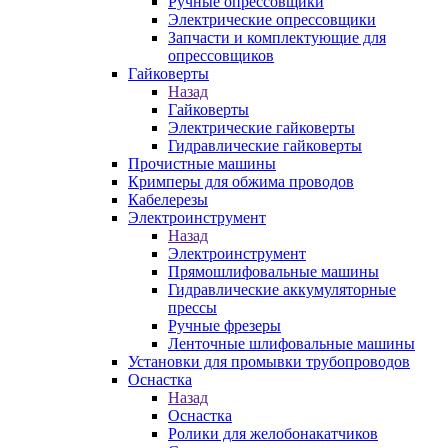
Ручные опрессовщики
Электрические опрессовщики
Запчасти и комплектующие для
опрессовщиков
Гайковерты
Назад
Гайковерты
Электрические гайковерты
Гидравлические гайковерты
Прочистные машины
Кримперы для обжима проводов
Кабелерезы
Электроинструмент
Назад
Электроинструмент
Прямошлифовальные машины
Гидравлические аккумуляторные
прессы
Ручные фрезеры
Ленточные шлифовальные машины
Установки для промывки трубопроводов
Оснастка
Назад
Оснастка
Ролики для желобонакатчиков