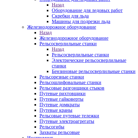
Назад
Оборудование для ледовых работ
Скребки для льда
Машины для подрезки льда
Железнодорожное оборудование
Назад
Железнодорожное оборудование
Рельсосверлильные станки
Назад
Рельсосверлильные станки
Электрические рельсосверлильные
станки
Бензиновые рельсосверлильные станки
Рельсорезные станки
Рельсошлифовальные станки
Рельсовые разгонщики стыков
Путевые рихтовщики
Путевые гайковерты
Путевые домкраты
Путевые краны
Рельсовые путевые тележки
Путевые электроагрегаты
Рельсогибы
Захваты рельсовые
Инструмент