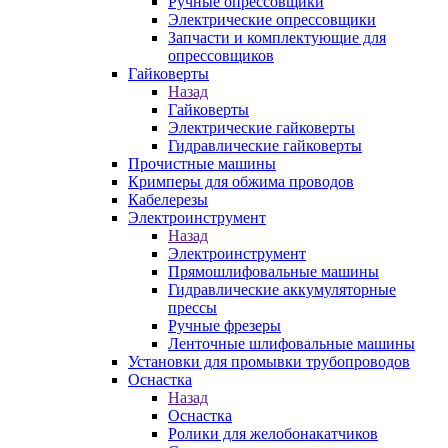
Ручные опрессовщики
Электрические опрессовщики
Запчасти и комплектующие для
опрессовщиков
Гайковерты
Назад
Гайковерты
Электрические гайковерты
Гидравлические гайковерты
Прочистные машины
Кримперы для обжима проводов
Кабелерезы
Электроинструмент
Назад
Электроинструмент
Прямошлифовальные машины
Гидравлические аккумуляторные
прессы
Ручные фрезеры
Ленточные шлифовальные машины
Установки для промывки трубопроводов
Оснастка
Назад
Оснастка
Ролики для желобонакатчиков