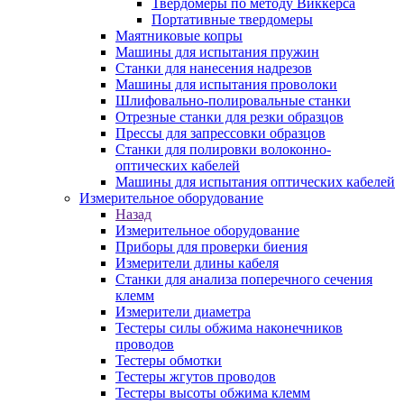
Твердомеры по методу Виккерса
Портативные твердомеры
Маятниковые копры
Машины для испытания пружин
Станки для нанесения надрезов
Машины для испытания проволоки
Шлифовально-полировальные станки
Отрезные станки для резки образцов
Прессы для запрессовки образцов
Станки для полировки волоконно-
оптических кабелей
Машины для испытания оптических кабелей
Измерительное оборудование
Назад
Измерительное оборудование
Приборы для проверки биения
Измерители длины кабеля
Станки для анализа поперечного сечения
клемм
Измерители диаметра
Тестеры силы обжима наконечников
проводов
Тестеры обмотки
Тестеры жгутов проводов
Тестеры высоты обжима клемм