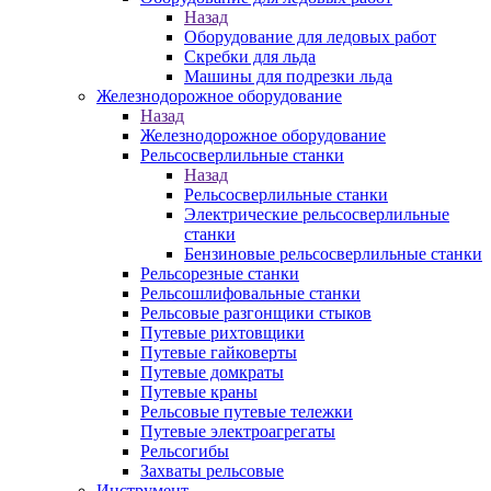
Назад
Оборудование для ледовых работ
Скребки для льда
Машины для подрезки льда
Железнодорожное оборудование
Назад
Железнодорожное оборудование
Рельсосверлильные станки
Назад
Рельсосверлильные станки
Электрические рельсосверлильные
станки
Бензиновые рельсосверлильные станки
Рельсорезные станки
Рельсошлифовальные станки
Рельсовые разгонщики стыков
Путевые рихтовщики
Путевые гайковерты
Путевые домкраты
Путевые краны
Рельсовые путевые тележки
Путевые электроагрегаты
Рельсогибы
Захваты рельсовые
Инструмент