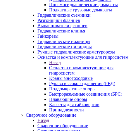
Пневмогидравлические домкраты
Подкатные грузовые домкраты
Гидравлические съемники
Разгонщики фланцев
Выравниватели фланцев
Гидравлические клинья
Гайкорезы
Гидравлические ножницы
Гидравлические цилиндры
Ручные гидравлические арматурорезы
Оснастка и комплектующие для гидросистем
Назад
Оснастка и комплектующие для
гидросистем
Краны многоходовые
Рукава высокого давления (РВД)
Поддомкратные опоры
Быстроразъемные соединения (БРС)
Плавающие опоры
Кассеты для гайковертов
Принадлежности
Сварочное оборудование
Назад
Сварочное оборудование
Сварочные аппараты