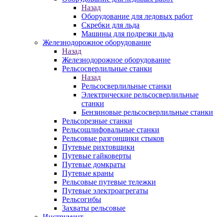
Назад
Оборудование для ледовых работ
Скребки для льда
Машины для подрезки льда
Железнодорожное оборудование
Назад
Железнодорожное оборудование
Рельсосверлильные станки
Назад
Рельсосверлильные станки
Электрические рельсосверлильные
станки
Бензиновые рельсосверлильные станки
Рельсорезные станки
Рельсошлифовальные станки
Рельсовые разгонщики стыков
Путевые рихтовщики
Путевые гайковерты
Путевые домкраты
Путевые краны
Рельсовые путевые тележки
Путевые электроагрегаты
Рельсогибы
Захваты рельсовые
Инструмент