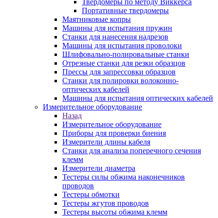
Твердомеры по методу Виккерса
Портативные твердомеры
Маятниковые копры
Машины для испытания пружин
Станки для нанесения надрезов
Машины для испытания проволоки
Шлифовально-полировальные станки
Отрезные станки для резки образцов
Прессы для запрессовки образцов
Станки для полировки волоконно-
оптических кабелей
Машины для испытания оптических кабелей
Измерительное оборудование
Назад
Измерительное оборудование
Приборы для проверки биения
Измерители длины кабеля
Станки для анализа поперечного сечения
клемм
Измерители диаметра
Тестеры силы обжима наконечников
проводов
Тестеры обмотки
Тестеры жгутов проводов
Тестеры высоты обжима клемм