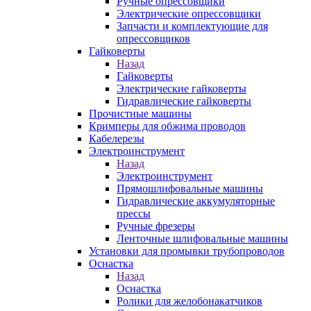
Ручные опрессовщики
Электрические опрессовщики
Запчасти и комплектующие для
опрессовщиков
Гайковерты
Назад
Гайковерты
Электрические гайковерты
Гидравлические гайковерты
Прочистные машины
Кримперы для обжима проводов
Кабелерезы
Электроинструмент
Назад
Электроинструмент
Прямошлифовальные машины
Гидравлические аккумуляторные
прессы
Ручные фрезеры
Ленточные шлифовальные машины
Установки для промывки трубопроводов
Оснастка
Назад
Оснастка
Ролики для желобонакатчиков