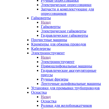
Ручные опрессовщики
Электрические опрессовщики
Запчасти и комплектующие для
опрессовщиков
Гайковерты
Назад
Гайковерты
Электрические гайковерты
Гидравлические гайковерты
Прочистные машины
Кримперы для обжима проводов
Кабелерезы
Электроинструмент
Назад
Электроинструмент
Прямошлифовальные машины
Гидравлические аккумуляторные
прессы
Ручные фрезеры
Ленточные шлифовальные машины
Установки для промывки трубопроводов
Оснастка
Назад
Оснастка
Ролики для желобонакатчиков