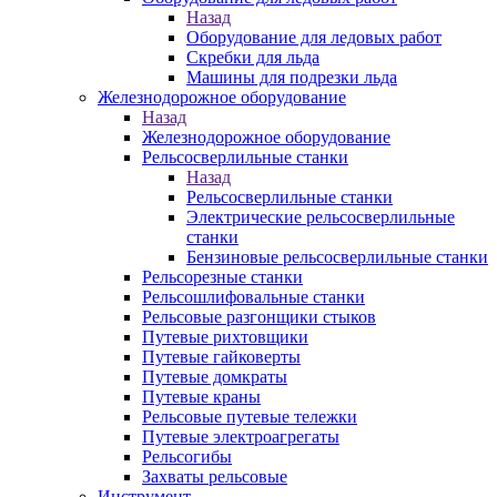
Назад
Оборудование для ледовых работ
Скребки для льда
Машины для подрезки льда
Железнодорожное оборудование
Назад
Железнодорожное оборудование
Рельсосверлильные станки
Назад
Рельсосверлильные станки
Электрические рельсосверлильные
станки
Бензиновые рельсосверлильные станки
Рельсорезные станки
Рельсошлифовальные станки
Рельсовые разгонщики стыков
Путевые рихтовщики
Путевые гайковерты
Путевые домкраты
Путевые краны
Рельсовые путевые тележки
Путевые электроагрегаты
Рельсогибы
Захваты рельсовые
Инструмент