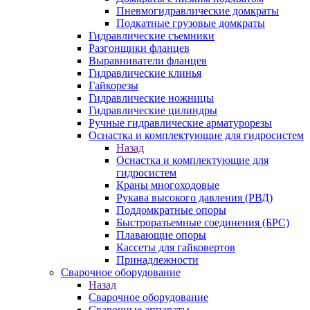
Пневмогидравлические домкраты
Подкатные грузовые домкраты
Гидравлические съемники
Разгонщики фланцев
Выравниватели фланцев
Гидравлические клинья
Гайкорезы
Гидравлические ножницы
Гидравлические цилиндры
Ручные гидравлические арматурорезы
Оснастка и комплектующие для гидросистем
Назад
Оснастка и комплектующие для
гидросистем
Краны многоходовые
Рукава высокого давления (РВД)
Поддомкратные опоры
Быстроразъемные соединения (БРС)
Плавающие опоры
Кассеты для гайковертов
Принадлежности
Сварочное оборудование
Назад
Сварочное оборудование
Сварочные аппараты