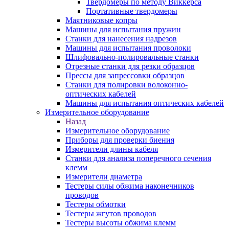
Твердомеры по методу Виккерса
Портативные твердомеры
Маятниковые копры
Машины для испытания пружин
Станки для нанесения надрезов
Машины для испытания проволоки
Шлифовально-полировальные станки
Отрезные станки для резки образцов
Прессы для запрессовки образцов
Станки для полировки волоконно-
оптических кабелей
Машины для испытания оптических кабелей
Измерительное оборудование
Назад
Измерительное оборудование
Приборы для проверки биения
Измерители длины кабеля
Станки для анализа поперечного сечения
клемм
Измерители диаметра
Тестеры силы обжима наконечников
проводов
Тестеры обмотки
Тестеры жгутов проводов
Тестеры высоты обжима клемм