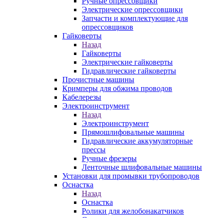
Ручные опрессовщики
Электрические опрессовщики
Запчасти и комплектующие для
опрессовщиков
Гайковерты
Назад
Гайковерты
Электрические гайковерты
Гидравлические гайковерты
Прочистные машины
Кримперы для обжима проводов
Кабелерезы
Электроинструмент
Назад
Электроинструмент
Прямошлифовальные машины
Гидравлические аккумуляторные
прессы
Ручные фрезеры
Ленточные шлифовальные машины
Установки для промывки трубопроводов
Оснастка
Назад
Оснастка
Ролики для желобонакатчиков