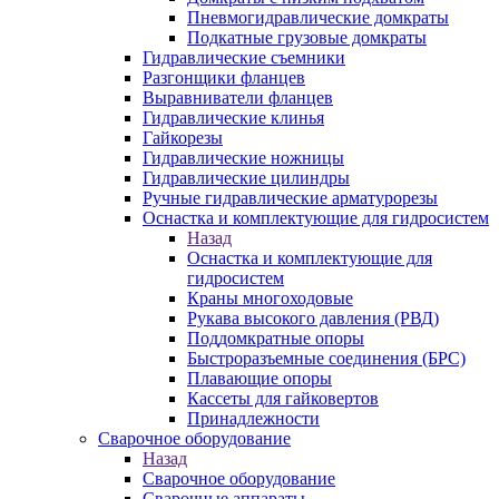
Пневмогидравлические домкраты
Подкатные грузовые домкраты
Гидравлические съемники
Разгонщики фланцев
Выравниватели фланцев
Гидравлические клинья
Гайкорезы
Гидравлические ножницы
Гидравлические цилиндры
Ручные гидравлические арматурорезы
Оснастка и комплектующие для гидросистем
Назад
Оснастка и комплектующие для
гидросистем
Краны многоходовые
Рукава высокого давления (РВД)
Поддомкратные опоры
Быстроразъемные соединения (БРС)
Плавающие опоры
Кассеты для гайковертов
Принадлежности
Сварочное оборудование
Назад
Сварочное оборудование
Сварочные аппараты