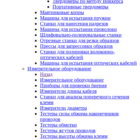
Твердомеры по методу Виккерса
Портативные твердомеры
Маятниковые копры
Машины для испытания пружин
Станки для нанесения надрезов
Машины для испытания проволоки
Шлифовально-полировальные станки
Отрезные станки для резки образцов
Прессы для запрессовки образцов
Станки для полировки волоконно-
оптических кабелей
Машины для испытания оптических кабелей
Измерительное оборудование
Назад
Измерительное оборудование
Приборы для проверки биения
Измерители длины кабеля
Станки для анализа поперечного сечения
клемм
Измерители диаметра
Тестеры силы обжима наконечников
проводов
Тестеры обмотки
Тестеры жгутов проводов
Тестеры высоты обжима клемм