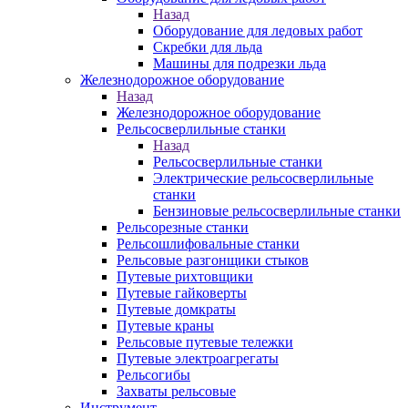
Назад
Оборудование для ледовых работ
Скребки для льда
Машины для подрезки льда
Железнодорожное оборудование
Назад
Железнодорожное оборудование
Рельсосверлильные станки
Назад
Рельсосверлильные станки
Электрические рельсосверлильные
станки
Бензиновые рельсосверлильные станки
Рельсорезные станки
Рельсошлифовальные станки
Рельсовые разгонщики стыков
Путевые рихтовщики
Путевые гайковерты
Путевые домкраты
Путевые краны
Рельсовые путевые тележки
Путевые электроагрегаты
Рельсогибы
Захваты рельсовые
Инструмент