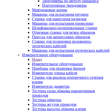
Твердомеры по методу Виккерса
Портативные твердомеры
Маятниковые копры
Машины для испытания пружин
Станки для нанесения надрезов
Машины для испытания проволоки
Шлифовально-полировальные станки
Отрезные станки для резки образцов
Прессы для запрессовки образцов
Станки для полировки волоконно-
оптических кабелей
Машины для испытания оптических кабелей
Измерительное оборудование
Назад
Измерительное оборудование
Приборы для проверки биения
Измерители длины кабеля
Станки для анализа поперечного сечения
клемм
Измерители диаметра
Тестеры силы обжима наконечников
проводов
Тестеры обмотки
Тестеры жгутов проводов
Тестеры высоты обжима клемм