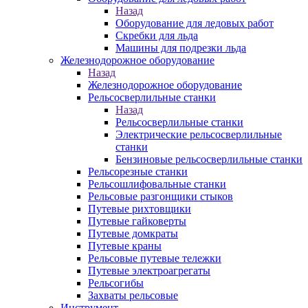
Назад
Оборудование для ледовых работ
Скребки для льда
Машины для подрезки льда
Железнодорожное оборудование
Назад
Железнодорожное оборудование
Рельсосверлильные станки
Назад
Рельсосверлильные станки
Электрические рельсосверлильные
станки
Бензиновые рельсосверлильные станки
Рельсорезные станки
Рельсошлифовальные станки
Рельсовые разгонщики стыков
Путевые рихтовщики
Путевые гайковерты
Путевые домкраты
Путевые краны
Рельсовые путевые тележки
Путевые электроагрегаты
Рельсогибы
Захваты рельсовые
Инструмент