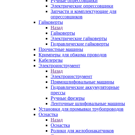
Ручные опрессовщики
Электрические опрессовщики
Запчасти и комплектующие для
опрессовщиков
Гайковерты
Назад
Гайковерты
Электрические гайковерты
Гидравлические гайковерты
Прочистные машины
Кримперы для обжима проводов
Кабелерезы
Электроинструмент
Назад
Электроинструмент
Прямошлифовальные машины
Гидравлические аккумуляторные
прессы
Ручные фрезеры
Ленточные шлифовальные машины
Установки для промывки трубопроводов
Оснастка
Назад
Оснастка
Ролики для желобонакатчиков