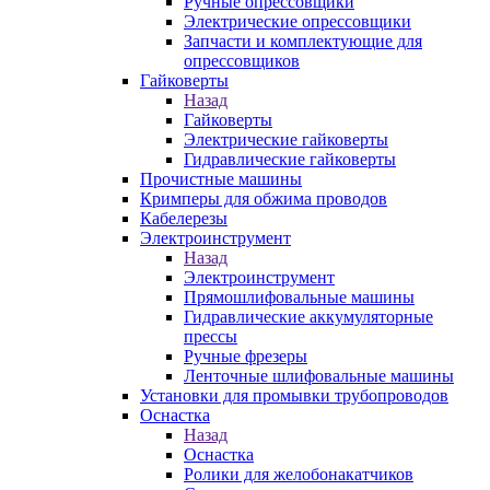
Ручные опрессовщики
Электрические опрессовщики
Запчасти и комплектующие для
опрессовщиков
Гайковерты
Назад
Гайковерты
Электрические гайковерты
Гидравлические гайковерты
Прочистные машины
Кримперы для обжима проводов
Кабелерезы
Электроинструмент
Назад
Электроинструмент
Прямошлифовальные машины
Гидравлические аккумуляторные
прессы
Ручные фрезеры
Ленточные шлифовальные машины
Установки для промывки трубопроводов
Оснастка
Назад
Оснастка
Ролики для желобонакатчиков