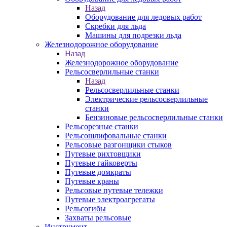
Назад
Оборудование для ледовых работ
Скребки для льда
Машины для подрезки льда
Железнодорожное оборудование
Назад
Железнодорожное оборудование
Рельсосверлильные станки
Назад
Рельсосверлильные станки
Электрические рельсосверлильные
станки
Бензиновые рельсосверлильные станки
Рельсорезные станки
Рельсошлифовальные станки
Рельсовые разгонщики стыков
Путевые рихтовщики
Путевые гайковерты
Путевые домкраты
Путевые краны
Рельсовые путевые тележки
Путевые электроагрегаты
Рельсогибы
Захваты рельсовые
Инструмент