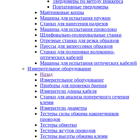
Твердомеры по методу Виккерса
Портативные твердомеры
Маятниковые копры
Машины для испытания пружин
Станки для нанесения надрезов
Машины для испытания проволоки
Шлифовально-полировальные станки
Отрезные станки для резки образцов
Прессы для запрессовки образцов
Станки для полировки волоконно-
оптических кабелей
Машины для испытания оптических кабелей
Измерительное оборудование
Назад
Измерительное оборудование
Приборы для проверки биения
Измерители длины кабеля
Станки для анализа поперечного сечения
клемм
Измерители диаметра
Тестеры силы обжима наконечников
проводов
Тестеры обмотки
Тестеры жгутов проводов
Тестеры высоты обжима клемм