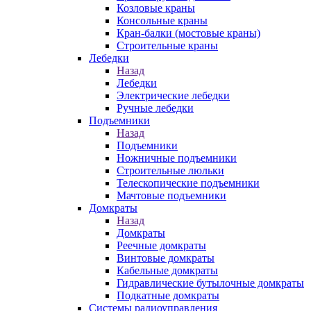
Козловые краны
Консольные краны
Кран-балки (мостовые краны)
Строительные краны
Лебедки
Назад
Лебедки
Электрические лебедки
Ручные лебедки
Подъемники
Назад
Подъемники
Ножничные подъемники
Строительные люльки
Телескопические подъемники
Мачтовые подъемники
Домкраты
Назад
Домкраты
Реечные домкраты
Винтовые домкраты
Кабельные домкраты
Гидравлические бутылочные домкраты
Подкатные домкраты
Системы радиоуправления