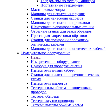
Твердомеры по методу Виккерса
Портативные твердомеры
Маятниковые копры
Машины для испытания пружин
Станки для нанесения надрезов
Машины для испытания проволоки
Шлифовально-полировальные станки
Отрезные станки для резки образцов
Прессы для запрессовки образцов
Станки для полировки волоконно-
оптических кабелей
Машины для испытания оптических кабелей
Измерительное оборудование
Назад
Измерительное оборудование
Приборы для проверки биения
Измерители длины кабеля
Станки для анализа поперечного сечения
клемм
Измерители диаметра
Тестеры силы обжима наконечников
проводов
Тестеры обмотки
Тестеры жгутов проводов
Тестеры высоты обжима клемм