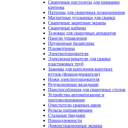
Сварочные пистолеты для приварки
крепежа
Патроны для сварочных позиционеров
Магнитные угольники для сварки
Сварочные защитные экраны
Сварочные кабины
Тележки для сварочных аппаратов
Панели управления
Пружинные балансиры
Плазмотроны
Электроторцеватели
Электронагреватели для сварки
пластиковых труб
Зажимы для крепления коротких
втулок (фланцедержатели)
Ножи электроторцевателя
Редукционные вкладыши
Приспособления для сварочных столов
Устройства автоматизации и
протоколирования
Очистители сварных швов
Рельсы направляющие
Стальные бандажи
Принадлежности
Демонстрационные экраны