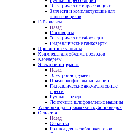
Ручные опрессовщики
Электрические опрессовщики
Запчасти и комплектующие для
опрессовщиков
Гайковерты
Назад
Гайковерты
Электрические гайковерты
Гидравлические гайковерты
Прочистные машины
Кримперы для обжима проводов
Кабелерезы
Электроинструмент
Назад
Электроинструмент
Прямошлифовальные машины
Гидравлические аккумуляторные
прессы
Ручные фрезеры
Ленточные шлифовальные машины
Установки для промывки трубопроводов
Оснастка
Назад
Оснастка
Ролики для желобонакатчиков