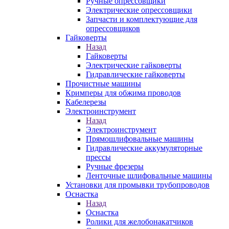
Ручные опрессовщики
Электрические опрессовщики
Запчасти и комплектующие для
опрессовщиков
Гайковерты
Назад
Гайковерты
Электрические гайковерты
Гидравлические гайковерты
Прочистные машины
Кримперы для обжима проводов
Кабелерезы
Электроинструмент
Назад
Электроинструмент
Прямошлифовальные машины
Гидравлические аккумуляторные
прессы
Ручные фрезеры
Ленточные шлифовальные машины
Установки для промывки трубопроводов
Оснастка
Назад
Оснастка
Ролики для желобонакатчиков