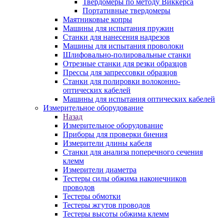
Твердомеры по методу Виккерса
Портативные твердомеры
Маятниковые копры
Машины для испытания пружин
Станки для нанесения надрезов
Машины для испытания проволоки
Шлифовально-полировальные станки
Отрезные станки для резки образцов
Прессы для запрессовки образцов
Станки для полировки волоконно-
оптических кабелей
Машины для испытания оптических кабелей
Измерительное оборудование
Назад
Измерительное оборудование
Приборы для проверки биения
Измерители длины кабеля
Станки для анализа поперечного сечения
клемм
Измерители диаметра
Тестеры силы обжима наконечников
проводов
Тестеры обмотки
Тестеры жгутов проводов
Тестеры высоты обжима клемм