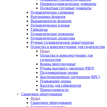
Пневмогидравлические домкраты
Подкатные грузовые домкраты
Гидравлические съемники
Разгонщики фланцев
Выравниватели фланцев
Гидравлические клинья
Гайкорезы
Гидравлические ножницы
Гидравлические цилиндры
Ручные гидравлические арматурорезы
Оснастка и комплектующие для гидросистем
Назад
Оснастка и комплектующие для
гидросистем
Краны многоходовые
Рукава высокого давления (РВД)
Поддомкратные опоры
Быстроразъемные соединения (БРС)
Плавающие опоры
Кассеты для гайковертов
Принадлежности
Сварочное оборудование
Назад
Сварочное оборудование
Сварочные аппараты