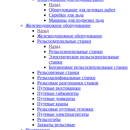
Назад
Оборудование для ледовых работ
Скребки для льда
Машины для подрезки льда
Железнодорожное оборудование
Назад
Железнодорожное оборудование
Рельсосверлильные станки
Назад
Рельсосверлильные станки
Электрические рельсосверлильные
станки
Бензиновые рельсосверлильные станки
Рельсорезные станки
Рельсошлифовальные станки
Рельсовые разгонщики стыков
Путевые рихтовщики
Путевые гайковерты
Путевые домкраты
Путевые краны
Рельсовые путевые тележки
Путевые электроагрегаты
Рельсогибы
Захваты рельсовые
Инструмент