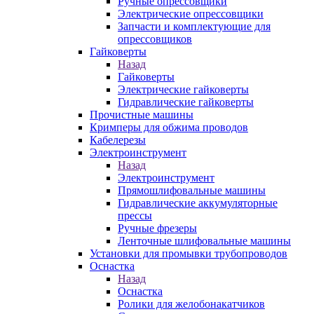
Ручные опрессовщики
Электрические опрессовщики
Запчасти и комплектующие для
опрессовщиков
Гайковерты
Назад
Гайковерты
Электрические гайковерты
Гидравлические гайковерты
Прочистные машины
Кримперы для обжима проводов
Кабелерезы
Электроинструмент
Назад
Электроинструмент
Прямошлифовальные машины
Гидравлические аккумуляторные
прессы
Ручные фрезеры
Ленточные шлифовальные машины
Установки для промывки трубопроводов
Оснастка
Назад
Оснастка
Ролики для желобонакатчиков