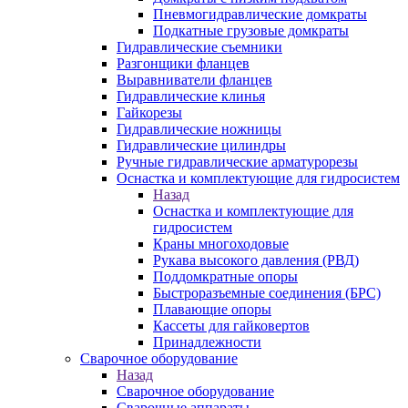
Пневмогидравлические домкраты
Подкатные грузовые домкраты
Гидравлические съемники
Разгонщики фланцев
Выравниватели фланцев
Гидравлические клинья
Гайкорезы
Гидравлические ножницы
Гидравлические цилиндры
Ручные гидравлические арматурорезы
Оснастка и комплектующие для гидросистем
Назад
Оснастка и комплектующие для
гидросистем
Краны многоходовые
Рукава высокого давления (РВД)
Поддомкратные опоры
Быстроразъемные соединения (БРС)
Плавающие опоры
Кассеты для гайковертов
Принадлежности
Сварочное оборудование
Назад
Сварочное оборудование
Сварочные аппараты