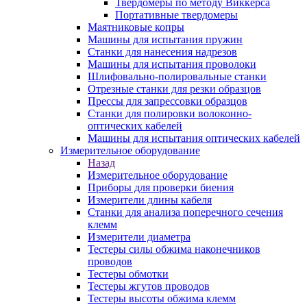
Твердомеры по методу Виккерса
Портативные твердомеры
Маятниковые копры
Машины для испытания пружин
Станки для нанесения надрезов
Машины для испытания проволоки
Шлифовально-полировальные станки
Отрезные станки для резки образцов
Прессы для запрессовки образцов
Станки для полировки волоконно-
оптических кабелей
Машины для испытания оптических кабелей
Измерительное оборудование
Назад
Измерительное оборудование
Приборы для проверки биения
Измерители длины кабеля
Станки для анализа поперечного сечения
клемм
Измерители диаметра
Тестеры силы обжима наконечников
проводов
Тестеры обмотки
Тестеры жгутов проводов
Тестеры высоты обжима клемм