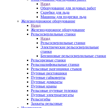
Назад
Оборудование для ледовых работ
Скребки для льда
Машины для подрезки льда
Железнодорожное оборудование
Назад
Железнодорожное оборудование
Рельсосверлильные станки
Назад
Рельсосверлильные станки
Электрические рельсосверлильные
станки
Бензиновые рельсосверлильные станки
Рельсорезные станки
Рельсошлифовальные станки
Рельсовые разгонщики стыков
Путевые рихтовщики
Путевые гайковерты
Путевые домкраты
Путевые краны
Рельсовые путевые тележки
Путевые электроагрегаты
Рельсогибы
Захваты рельсовые
Инструмент