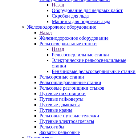
Назад
Оборудование для ледовых работ
Скребки для льда
Машины для подрезки льда
Железнодорожное оборудование
Назад
Железнодорожное оборудование
Рельсосверлильные станки
Назад
Рельсосверлильные станки
Электрические рельсосверлильные
станки
Бензиновые рельсосверлильные станки
Рельсорезные станки
Рельсошлифовальные станки
Рельсовые разгонщики стыков
Путевые рихтовщики
Путевые гайковерты
Путевые домкраты
Путевые краны
Рельсовые путевые тележки
Путевые электроагрегаты
Рельсогибы
Захваты рельсовые
Инструмент