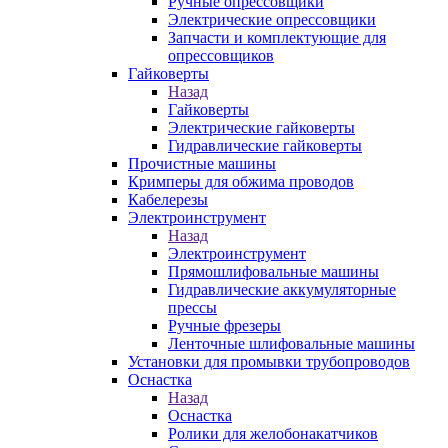
Ручные опрессовщики
Электрические опрессовщики
Запчасти и комплектующие для
опрессовщиков
Гайковерты
Назад
Гайковерты
Электрические гайковерты
Гидравлические гайковерты
Прочистные машины
Кримперы для обжима проводов
Кабелерезы
Электроинструмент
Назад
Электроинструмент
Прямошлифовальные машины
Гидравлические аккумуляторные
прессы
Ручные фрезеры
Ленточные шлифовальные машины
Установки для промывки трубопроводов
Оснастка
Назад
Оснастка
Ролики для желобонакатчиков