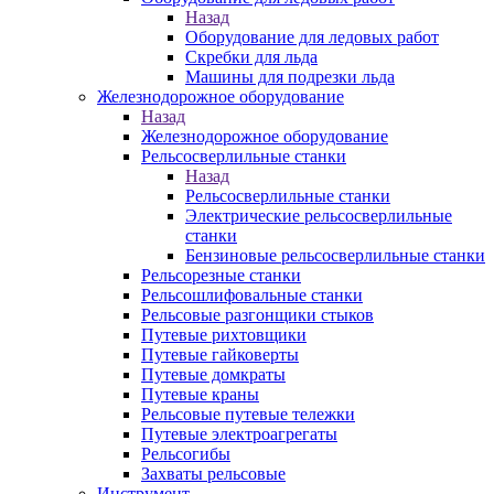
Назад
Оборудование для ледовых работ
Скребки для льда
Машины для подрезки льда
Железнодорожное оборудование
Назад
Железнодорожное оборудование
Рельсосверлильные станки
Назад
Рельсосверлильные станки
Электрические рельсосверлильные
станки
Бензиновые рельсосверлильные станки
Рельсорезные станки
Рельсошлифовальные станки
Рельсовые разгонщики стыков
Путевые рихтовщики
Путевые гайковерты
Путевые домкраты
Путевые краны
Рельсовые путевые тележки
Путевые электроагрегаты
Рельсогибы
Захваты рельсовые
Инструмент