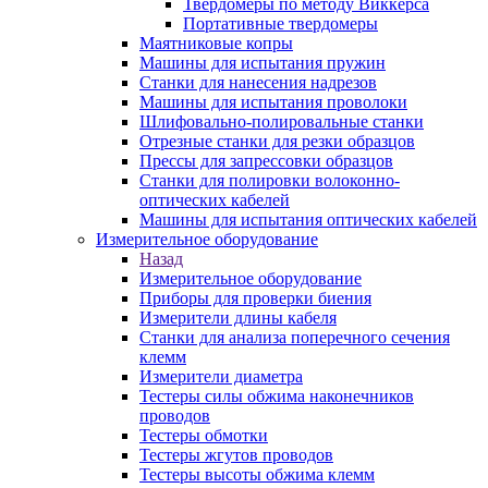
Твердомеры по методу Виккерса
Портативные твердомеры
Маятниковые копры
Машины для испытания пружин
Станки для нанесения надрезов
Машины для испытания проволоки
Шлифовально-полировальные станки
Отрезные станки для резки образцов
Прессы для запрессовки образцов
Станки для полировки волоконно-
оптических кабелей
Машины для испытания оптических кабелей
Измерительное оборудование
Назад
Измерительное оборудование
Приборы для проверки биения
Измерители длины кабеля
Станки для анализа поперечного сечения
клемм
Измерители диаметра
Тестеры силы обжима наконечников
проводов
Тестеры обмотки
Тестеры жгутов проводов
Тестеры высоты обжима клемм