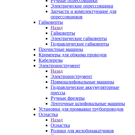
Ручные опрессовщики
Электрические опрессовщики
Запчасти и комплектующие для
опрессовщиков
Гайковерты
Назад
Гайковерты
Электрические гайковерты
Гидравлические гайковерты
Прочистные машины
Кримперы для обжима проводов
Кабелерезы
Электроинструмент
Назад
Электроинструмент
Прямошлифовальные машины
Гидравлические аккумуляторные
прессы
Ручные фрезеры
Ленточные шлифовальные машины
Установки для промывки трубопроводов
Оснастка
Назад
Оснастка
Ролики для желобонакатчиков