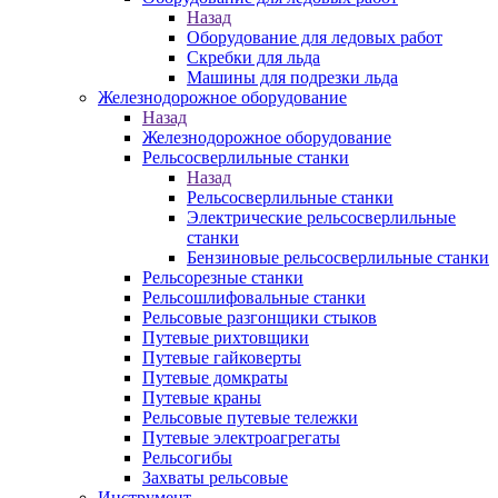
Назад
Оборудование для ледовых работ
Скребки для льда
Машины для подрезки льда
Железнодорожное оборудование
Назад
Железнодорожное оборудование
Рельсосверлильные станки
Назад
Рельсосверлильные станки
Электрические рельсосверлильные
станки
Бензиновые рельсосверлильные станки
Рельсорезные станки
Рельсошлифовальные станки
Рельсовые разгонщики стыков
Путевые рихтовщики
Путевые гайковерты
Путевые домкраты
Путевые краны
Рельсовые путевые тележки
Путевые электроагрегаты
Рельсогибы
Захваты рельсовые
Инструмент