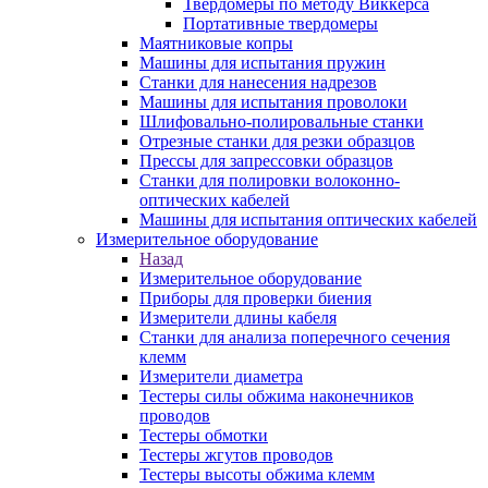
Твердомеры по методу Виккерса
Портативные твердомеры
Маятниковые копры
Машины для испытания пружин
Станки для нанесения надрезов
Машины для испытания проволоки
Шлифовально-полировальные станки
Отрезные станки для резки образцов
Прессы для запрессовки образцов
Станки для полировки волоконно-
оптических кабелей
Машины для испытания оптических кабелей
Измерительное оборудование
Назад
Измерительное оборудование
Приборы для проверки биения
Измерители длины кабеля
Станки для анализа поперечного сечения
клемм
Измерители диаметра
Тестеры силы обжима наконечников
проводов
Тестеры обмотки
Тестеры жгутов проводов
Тестеры высоты обжима клемм