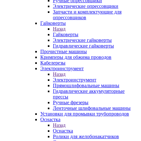
Ручные опрессовщики
Электрические опрессовщики
Запчасти и комплектующие для
опрессовщиков
Гайковерты
Назад
Гайковерты
Электрические гайковерты
Гидравлические гайковерты
Прочистные машины
Кримперы для обжима проводов
Кабелерезы
Электроинструмент
Назад
Электроинструмент
Прямошлифовальные машины
Гидравлические аккумуляторные
прессы
Ручные фрезеры
Ленточные шлифовальные машины
Установки для промывки трубопроводов
Оснастка
Назад
Оснастка
Ролики для желобонакатчиков