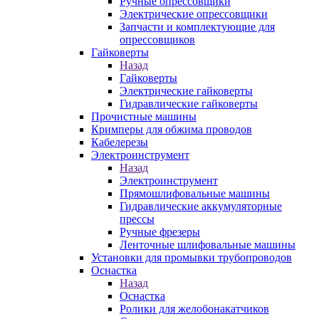
Ручные опрессовщики
Электрические опрессовщики
Запчасти и комплектующие для
опрессовщиков
Гайковерты
Назад
Гайковерты
Электрические гайковерты
Гидравлические гайковерты
Прочистные машины
Кримперы для обжима проводов
Кабелерезы
Электроинструмент
Назад
Электроинструмент
Прямошлифовальные машины
Гидравлические аккумуляторные
прессы
Ручные фрезеры
Ленточные шлифовальные машины
Установки для промывки трубопроводов
Оснастка
Назад
Оснастка
Ролики для желобонакатчиков