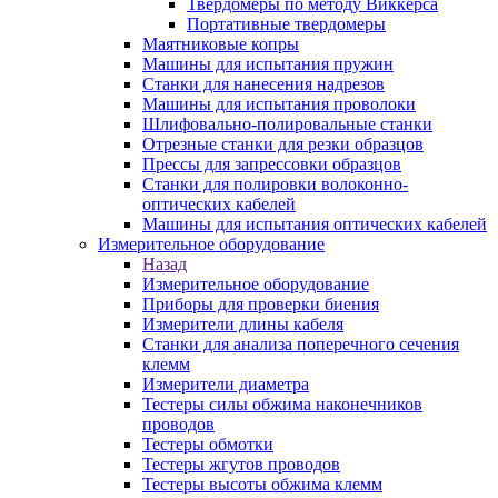
Твердомеры по методу Виккерса
Портативные твердомеры
Маятниковые копры
Машины для испытания пружин
Станки для нанесения надрезов
Машины для испытания проволоки
Шлифовально-полировальные станки
Отрезные станки для резки образцов
Прессы для запрессовки образцов
Станки для полировки волоконно-
оптических кабелей
Машины для испытания оптических кабелей
Измерительное оборудование
Назад
Измерительное оборудование
Приборы для проверки биения
Измерители длины кабеля
Станки для анализа поперечного сечения
клемм
Измерители диаметра
Тестеры силы обжима наконечников
проводов
Тестеры обмотки
Тестеры жгутов проводов
Тестеры высоты обжима клемм