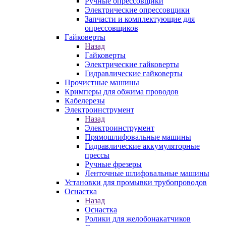
Ручные опрессовщики
Электрические опрессовщики
Запчасти и комплектующие для
опрессовщиков
Гайковерты
Назад
Гайковерты
Электрические гайковерты
Гидравлические гайковерты
Прочистные машины
Кримперы для обжима проводов
Кабелерезы
Электроинструмент
Назад
Электроинструмент
Прямошлифовальные машины
Гидравлические аккумуляторные
прессы
Ручные фрезеры
Ленточные шлифовальные машины
Установки для промывки трубопроводов
Оснастка
Назад
Оснастка
Ролики для желобонакатчиков