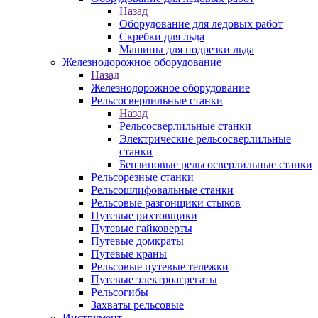
Назад
Оборудование для ледовых работ
Скребки для льда
Машины для подрезки льда
Железнодорожное оборудование
Назад
Железнодорожное оборудование
Рельсосверлильные станки
Назад
Рельсосверлильные станки
Электрические рельсосверлильные
станки
Бензиновые рельсосверлильные станки
Рельсорезные станки
Рельсошлифовальные станки
Рельсовые разгонщики стыков
Путевые рихтовщики
Путевые гайковерты
Путевые домкраты
Путевые краны
Рельсовые путевые тележки
Путевые электроагрегаты
Рельсогибы
Захваты рельсовые
Инструмент