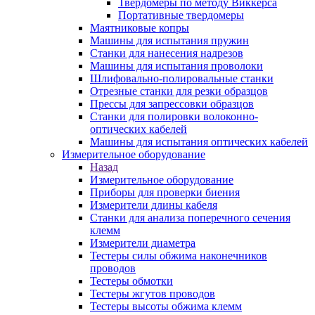
Твердомеры по методу Виккерса
Портативные твердомеры
Маятниковые копры
Машины для испытания пружин
Станки для нанесения надрезов
Машины для испытания проволоки
Шлифовально-полировальные станки
Отрезные станки для резки образцов
Прессы для запрессовки образцов
Станки для полировки волоконно-
оптических кабелей
Машины для испытания оптических кабелей
Измерительное оборудование
Назад
Измерительное оборудование
Приборы для проверки биения
Измерители длины кабеля
Станки для анализа поперечного сечения
клемм
Измерители диаметра
Тестеры силы обжима наконечников
проводов
Тестеры обмотки
Тестеры жгутов проводов
Тестеры высоты обжима клемм