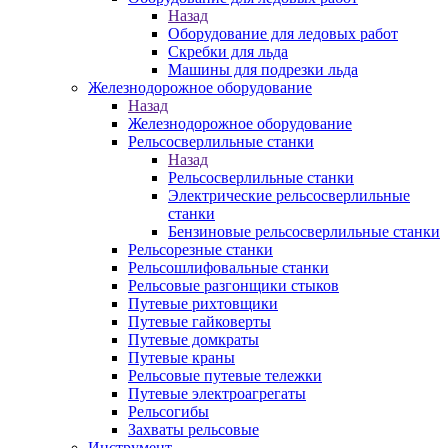
Назад
Оборудование для ледовых работ
Скребки для льда
Машины для подрезки льда
Железнодорожное оборудование
Назад
Железнодорожное оборудование
Рельсосверлильные станки
Назад
Рельсосверлильные станки
Электрические рельсосверлильные
станки
Бензиновые рельсосверлильные станки
Рельсорезные станки
Рельсошлифовальные станки
Рельсовые разгонщики стыков
Путевые рихтовщики
Путевые гайковерты
Путевые домкраты
Путевые краны
Рельсовые путевые тележки
Путевые электроагрегаты
Рельсогибы
Захваты рельсовые
Инструмент