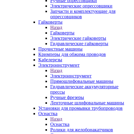
Ручные опрессовщики
Электрические опрессовщики
Запчасти и комплектующие для
опрессовщиков
Гайковерты
Назад
Гайковерты
Электрические гайковерты
Гидравлические гайковерты
Прочистные машины
Кримперы для обжима проводов
Кабелерезы
Электроинструмент
Назад
Электроинструмент
Прямошлифовальные машины
Гидравлические аккумуляторные
прессы
Ручные фрезеры
Ленточные шлифовальные машины
Установки для промывки трубопроводов
Оснастка
Назад
Оснастка
Ролики для желобонакатчиков