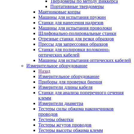
Твердомеры по методу Виккерса
Портативные твердомеры
Маятниковые копры
Машины для испытания пружин
Станки для нанесения надрезов
Машины для испытания проволоки
Шлифовально-полировальные станки
Отрезные станки для резки образцов
Прессы для запрессовки образцов
Станки для полировки волоконно-
оптических кабелей
Машины для испытания оптических кабелей
Измерительное оборудование
Назад
Измерительное оборудование
Приборы для проверки биения
Измерители длины кабеля
Станки для анализа поперечного сечения
клемм
Измерители диаметра
Тестеры силы обжима наконечников
проводов
Тестеры обмотки
Тестеры жгутов проводов
Тестеры высоты обжима клемм